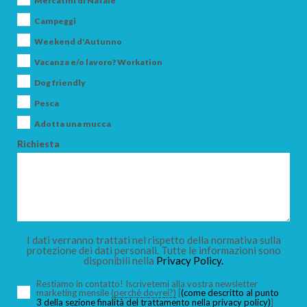
Mercatini di Natale
Campeggi
Weekend d'Autunno
Vacanza e/o lavoro? Workation
ARRIVO
Dog friendly
Pesca
Adotta una mucca
PARTENZA
Richiesta
ADULTI
I dati verranno trattati nel rispetto della normativa sulla
protezione dei dati personali. Tutte le informazioni sono
disponibili nella
Privacy Policy.
BAMBINI
Restiamo in contatto! Iscrivetemi alla vostra newsletter
marketing mensile
(perché dovrei?)
[
(come descritto al punto
3 della sezione finalità del trattamento nella privacy policy)
]