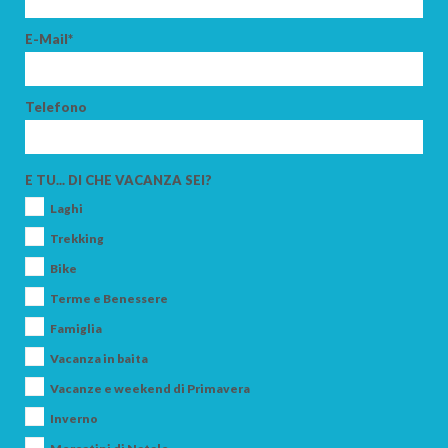
E-Mail*
Telefono
E TU... DI CHE VACANZA SEI?
Laghi
Trekking
Bike
Terme e Benessere
Famiglia
Vacanza in baita
Vacanze e weekend di Primavera
Inverno