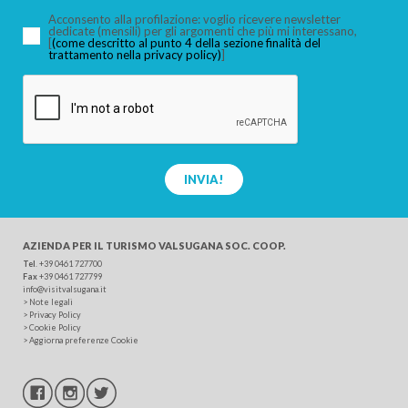
Acconsento alla profilazione: voglio ricevere newsletter
dedicate (mensili) per gli argomenti che più mi interessano,
[
(come descritto al punto 4 della sezione finalità del
trattamento nella privacy policy)
]
CERCA
INVIA!
AZIENDA PER IL TURISMO
VALSUGANA SOC. COOP.
Tel
.
+39 0461 727700
Fax
+39 0461 727799
info@visitvalsugana.it
>
Note legali
>
Privacy Policy
>
Cookie Policy
>
Aggiorna preferenze Cookie