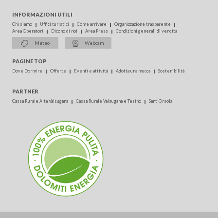
INFORMAZIONI UTILI
Chi siamo
Uffici turistici
Come arrivare
Organizzazione trasparente
Area Operatori
Dicono di noi
Area Press
Condizioni generali di vendita
Meteo
Webcam
PAGINE TOP
Dove Dormire
Offerte
Eventi e attività
Adotta una mucca
Sostenibilità
PARTNER
Cassa Rurale Alta Valsugana
Cassa Rurale Valsugana e Tesino
Sant'Orsola