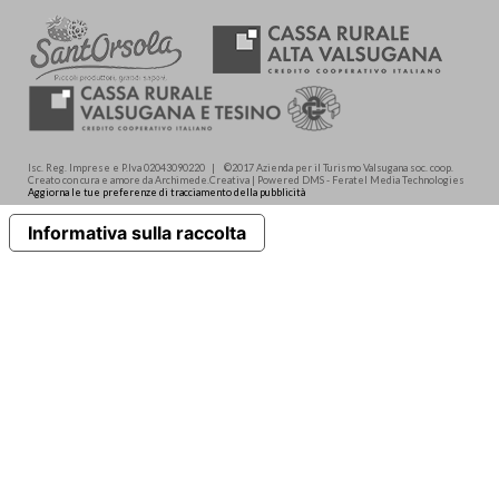
Isc. Reg. Imprese e P.Iva 02043090220 | ©2017 Azienda per il Turismo Valsugana soc. coop.
Creato con cura e amore da Archimede.Creativa | Powered DMS - Feratel Media Technologies
Aggiorna le tue preferenze di tracciamento della pubblicità
Informativa sulla raccolta