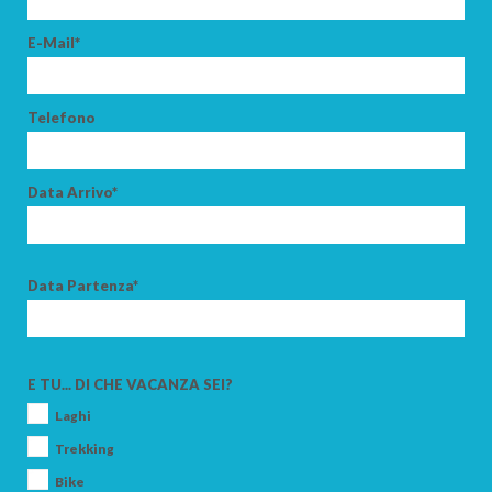
E-Mail*
Telefono
Data Arrivo*
Data Partenza*
E TU... DI CHE VACANZA SEI?
Laghi
Trekking
Bike