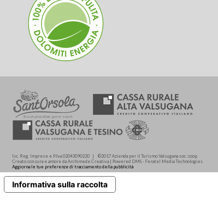
Isc. Reg. Imprese e P.Iva 02043090220 | ©2017 Azienda per il Turismo Valsugana soc. coop.
Creato con cura e amore da Archimede.Creativa | Powered DMS - Feratel Media Technologies
Aggiorna le tue preferenze di tracciamento della pubblicità
Informativa sulla raccolta