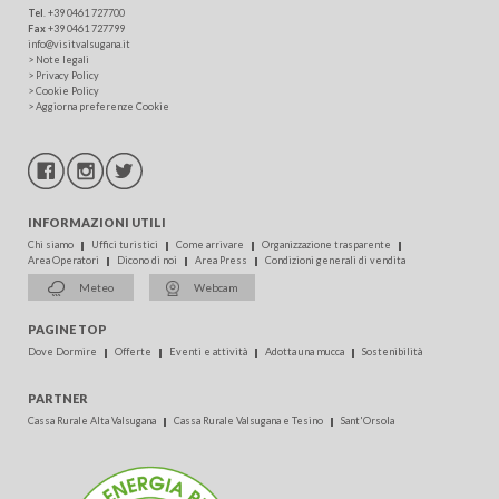
Tel
.
+39 0461 727700
Fax
+39 0461 727799
info@visitvalsugana.it
>
Note legali
>
Privacy Policy
>
Cookie Policy
>
Aggiorna preferenze Cookie
INFORMAZIONI UTILI
Chi siamo
Uffici turistici
Come arrivare
Organizzazione trasparente
Area Operatori
Dicono di noi
Area Press
Condizioni generali di vendita
Meteo
Webcam
PAGINE TOP
Dove Dormire
Offerte
Eventi e attività
Adotta una mucca
Sostenibilità
PARTNER
Cassa Rurale Alta Valsugana
Cassa Rurale Valsugana e Tesino
Sant'Orsola