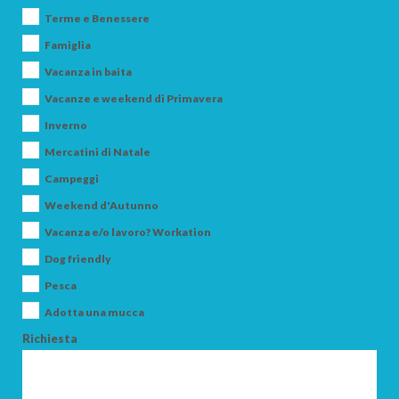
Terme e Benessere
Famiglia
Vacanza in baita
Vacanze e weekend di Primavera
Inverno
Mercatini di Natale
ARRIVO
Campeggi
Weekend d'Autunno
Vacanza e/o lavoro? Workation
PARTENZA
Dog friendly
Pesca
Adotta una mucca
Richiesta
ADULTI