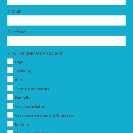
E-Mail*
Telefono
E TU... DI CHE VACANZA SEI?
Laghi
Trekking
Bike
Terme e Benessere
Famiglia
Vacanza in baita
Vacanze e weekend di Primavera
Inverno