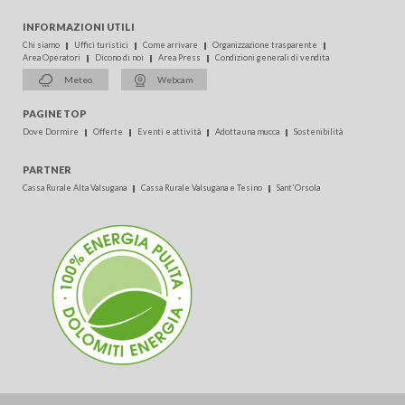
INFORMAZIONI UTILI
Chi siamo
Uffici turistici
Come arrivare
Organizzazione trasparente
Area Operatori
Dicono di noi
Area Press
Condizioni generali di vendita
Meteo
Webcam
PAGINE TOP
Dove Dormire
Offerte
Eventi e attività
Adotta una mucca
Sostenibilità
PARTNER
Cassa Rurale Alta Valsugana
Cassa Rurale Valsugana e Tesino
Sant'Orsola