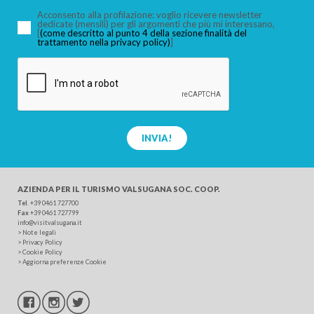
Acconsento alla profilazione: voglio ricevere newsletter
dedicate (mensili) per gli argomenti che più mi interessano,
[
(come descritto al punto 4 della sezione finalità del
CERCA
trattamento nella privacy policy)
]
INVIA!
AZIENDA PER IL TURISMO
VALSUGANA SOC. COOP.
Tel
.
+39 0461 727700
Fax
+39 0461 727799
info@visitvalsugana.it
>
Note legali
>
Privacy Policy
>
Cookie Policy
>
Aggiorna preferenze Cookie