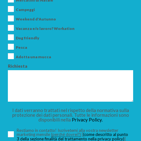
Mercatini di Natale
Campeggi
Weekend d'Autunno
ARRIVO
Vacanza e/o lavoro? Workation
Dog friendly
Pesca
PARTENZA
Adotta una mucca
Richiesta
ADULTI
I dati verranno trattati nel rispetto della normativa sulla
protezione dei dati personali. Tutte le informazioni sono
BAMBINI
disponibili nella
Privacy Policy.
Restiamo in contatto! Iscrivetemi alla vostra newsletter
marketing mensile
(perché dovrei?)
[
(come descritto al punto
3 della sezione finalità del trattamento nella privacy policy)
]