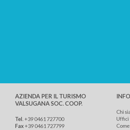
AZIENDA PER IL TURISMO
INFO
VALSUGANA SOC. COOP.
Chi s
Uffici 
Tel
.
+39 0461 727700
Come 
Fax
+39 0461 727799