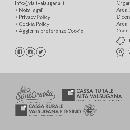
Organ
info@visitvalsugana.it
Area 
>
Note legali
Dicono
>
Privacy Policy
Area 
>
Cookie Policy
Condiz
>
Aggiorna preferenze Cookie