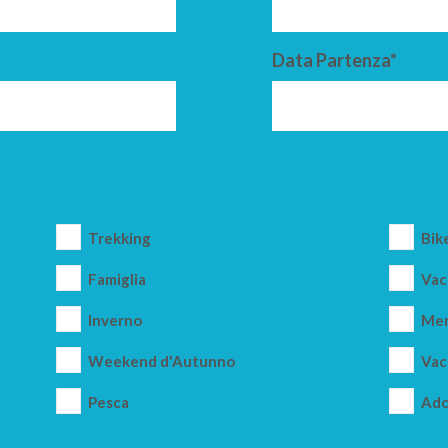
Data Partenza*
Trekking
Bik
Famiglia
Vac
Inverno
Mer
Weekend d'Autunno
Vac
Pesca
Ado