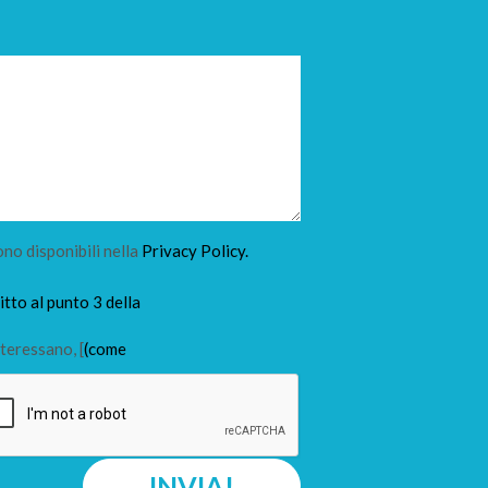
ono disponibili nella
Privacy Policy.
tto al punto 3 della
teressano, [
(come
INVIA!