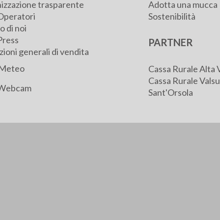
izzazione trasparente
Adotta una mucca
Operatori
Sostenibilità
 di noi
Press
PARTNER
ioni generali di vendita
Meteo
Cassa Rurale Alta 
Cassa Rurale Valsu
Webcam
Sant'Orsola