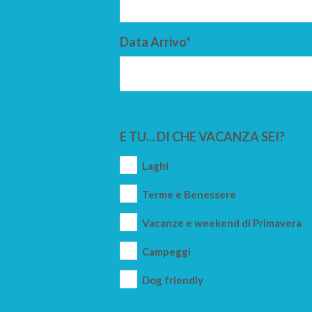
Data Arrivo*
E TU... DI CHE VACANZA SEI?
Laghi
Terme e Benessere
Vacanze e weekend di Primavera
Campeggi
Dog friendly