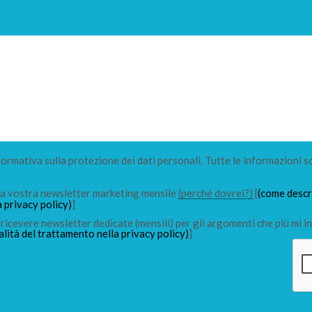
 normativa sulla protezione dei dati personali. Tutte le informazioni s
lla vostra newsletter marketing mensile
(perché dovrei?)
[
(come descri
a privacy policy)
]
ricevere newsletter dedicate (mensili) per gli argomenti che più mi in
alità del trattamento nella privacy policy)
]