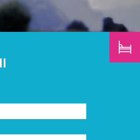
BAMBINI
CERCA
I