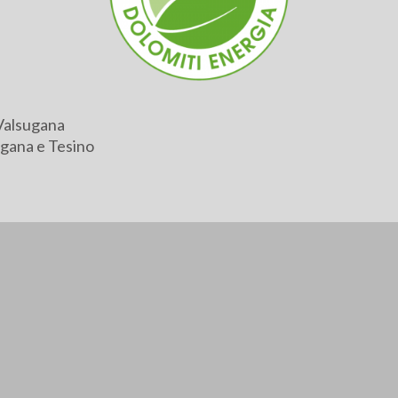
Valsugana
gana e Tesino