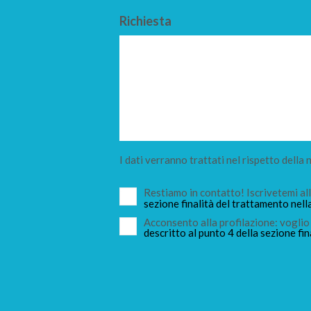
Richiesta
I dati verranno trattati nel rispetto della
Restiamo in contatto! Iscrivetemi a
sezione finalità del trattamento nell
Acconsento alla profilazione: voglio 
descritto al punto 4 della sezione fin