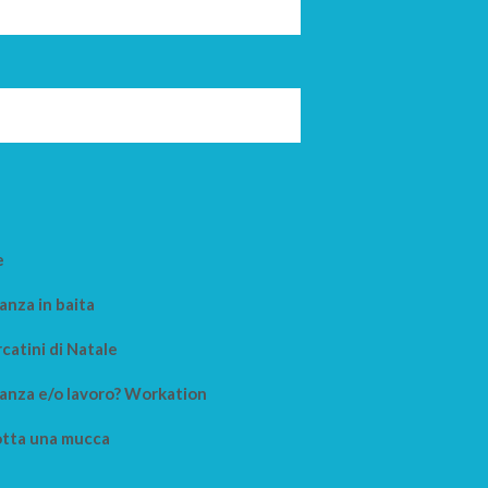
e
anza in baita
catini di Natale
anza e/o lavoro? Workation
tta una mucca