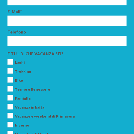
E-Mail*
Telefono
E TU... DI CHE VACANZA SEI?
Laghi
Trekking
Bike
Terme e Benessere
Famiglia
Vacanza in baita
Vacanze e weekend di Primavera
Inverno