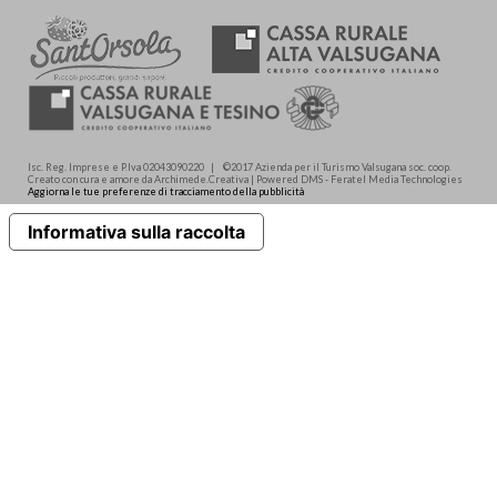
Isc. Reg. Imprese e P.Iva 02043090220 | ©2017 Azienda per il Turismo Valsugana soc. coop.
Creato con cura e amore da Archimede.Creativa | Powered DMS - Feratel Media Technologies
Aggiorna le tue preferenze di tracciamento della pubblicità
Informativa sulla raccolta