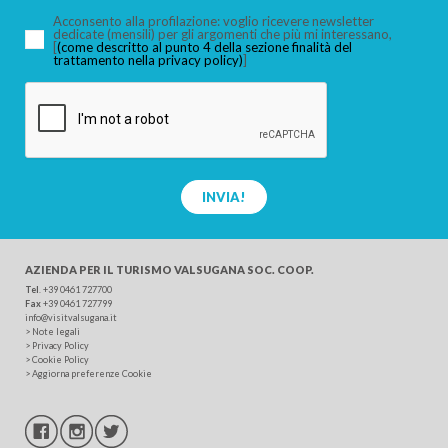
Acconsento alla profilazione: voglio ricevere newsletter
dedicate (mensili) per gli argomenti che più mi interessano,
[
(come descritto al punto 4 della sezione finalità del
trattamento nella privacy policy)
]
CERCA
INVIA!
AZIENDA PER IL TURISMO
VALSUGANA SOC. COOP.
Tel
.
+39 0461 727700
Fax
+39 0461 727799
info@visitvalsugana.it
>
Note legali
>
Privacy Policy
>
Cookie Policy
>
Aggiorna preferenze Cookie