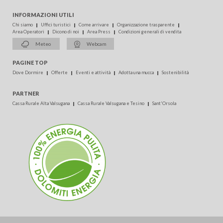
INFORMAZIONI UTILI
Chi siamo
Uffici turistici
Come arrivare
Organizzazione trasparente
Area Operatori
Dicono di noi
Area Press
Condizioni generali di vendita
Meteo
Webcam
PAGINE TOP
Dove Dormire
Offerte
Eventi e attività
Adotta una mucca
Sostenibilità
PARTNER
Cassa Rurale Alta Valsugana
Cassa Rurale Valsugana e Tesino
Sant'Orsola