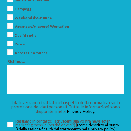
Mercatini di Natale
Campeggi
Weekend d'Autunno
Vacanza e/o lavoro? Workation
ARRIVO
Dog friendly
Pesca
Adotta una mucca
PARTENZA
Richiesta
ADULTI
I dati verranno trattati nel rispetto della normativa sulla
protezione dei dati personali. Tutte le informazioni sono
disponibili nella
Privacy Policy.
BAMBINI
Restiamo in contatto! Iscrivetemi alla vostra newsletter
marketing mensile
(perché dovrei?)
[
(come descritto al punto
3 della sezione finalità del trattamento nella privacy policy)
]