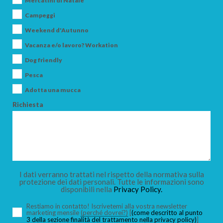
Mercatini di Natale
Campeggi
Weekend d'Autunno
Vacanza e/o lavoro? Workation
ARRIVO
Dog friendly
Pesca
Adotta una mucca
PARTENZA
Richiesta
ADULTI
I dati verranno trattati nel rispetto della normativa sulla
protezione dei dati personali. Tutte le informazioni sono
disponibili nella
Privacy Policy.
BAMBINI
Restiamo in contatto! Iscrivetemi alla vostra newsletter
marketing mensile
(perché dovrei?)
[
(come descritto al punto
3 della sezione finalità del trattamento nella privacy policy)
]