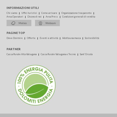
INFORMAZIONI UTILI
Chi siamo
Uffici turistici
Come arrivare
Organizzazione trasparente
Area Operatori
Dicono di noi
Area Press
Condizioni generali di vendita
Meteo
Webcam
PAGINE TOP
Dove Dormire
Offerte
Eventi e attività
Adotta una mucca
Sostenibilità
PARTNER
Cassa Rurale Alta Valsugana
Cassa Rurale Valsugana e Tesino
Sant'Orsola