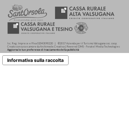
Isc. Reg. Imprese e P.Iva 02043090220 | ©2017 Azienda per il Turismo Valsugana soc. coop.
Creato con cura e amore da Archimede.Creativa | Powered DMS - Feratel Media Technologies
Aggiorna le tue preferenze di tracciamento della pubblicità
Informativa sulla raccolta