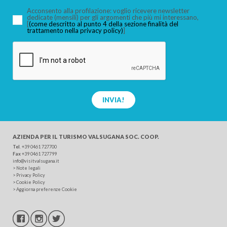
Acconsento alla profilazione: voglio ricevere newsletter
dedicate (mensili) per gli argomenti che più mi interessano,
[
(come descritto al punto 4 della sezione finalità del
trattamento nella privacy policy)
]
CERCA
INVIA!
AZIENDA PER IL TURISMO
VALSUGANA SOC. COOP.
Tel
.
+39 0461 727700
Fax
+39 0461 727799
info@visitvalsugana.it
>
Note legali
>
Privacy Policy
>
Cookie Policy
>
Aggiorna preferenze Cookie