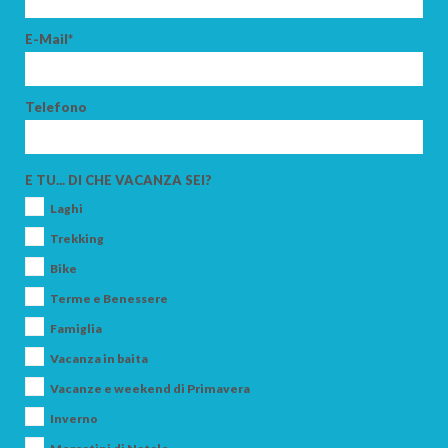
E-Mail*
Telefono
E TU... DI CHE VACANZA SEI?
Laghi
Trekking
Bike
Terme e Benessere
Famiglia
Vacanza in baita
Vacanze e weekend di Primavera
Inverno