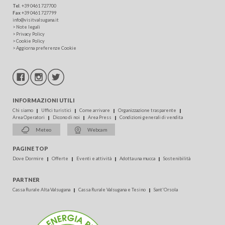
Tel
.
+39 0461 727700
Fax
+39 0461 727799
info@visitvalsugana.it
>
Note legali
>
Privacy Policy
>
Cookie Policy
>
Aggiorna preferenze Cookie
INFORMAZIONI UTILI
Chi siamo
Uffici turistici
Come arrivare
Organizzazione trasparente
Area Operatori
Dicono di noi
Area Press
Condizioni generali di vendita
Meteo
Webcam
PAGINE TOP
Dove Dormire
Offerte
Eventi e attività
Adotta una mucca
Sostenibilità
PARTNER
Cassa Rurale Alta Valsugana
Cassa Rurale Valsugana e Tesino
Sant'Orsola