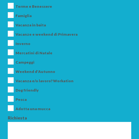
Terme e Benessere
Famiglia
Vacanza in baita
Vacanze e weekend di Primavera
Inverno
Mercatini di Natale
ARRIVO
Campeggi
Weekend d'Autunno
Vacanza e/o lavoro? Workation
PARTENZA
Dog friendly
Pesca
Adotta una mucca
Richiesta
ADULTI