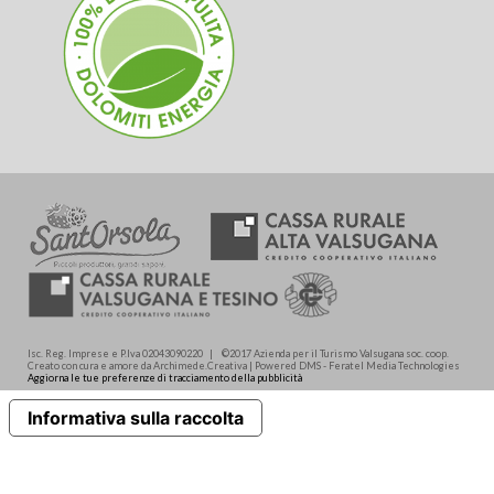
Isc. Reg. Imprese e P.Iva 02043090220 | ©2017 Azienda per il Turismo Valsugana soc. coop.
Creato con cura e amore da Archimede.Creativa | Powered DMS - Feratel Media Technologies
Aggiorna le tue preferenze di tracciamento della pubblicità
Informativa sulla raccolta