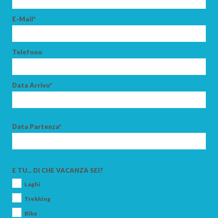
E-Mail*
Telefono
Data Arrivo*
Data Partenza*
E TU... DI CHE VACANZA SEI?
Laghi
Trekking
Bike