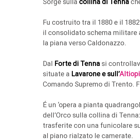
Sorge sulla
collina di Tenna
che
Fu costruito tra il 1880 e il 188
il consolidato schema militare 
la piana verso Caldonazzo.
Dal
Forte di Tenna
si controllav
situate a
Lavarone e sull’
Altiop
Comando Supremo di Trento. Fu
É un ‘opera a pianta quadrangol
dell’Orco sulla collina di Tenn
trasferite con una funicolare su
al piano rialzato le camerate.