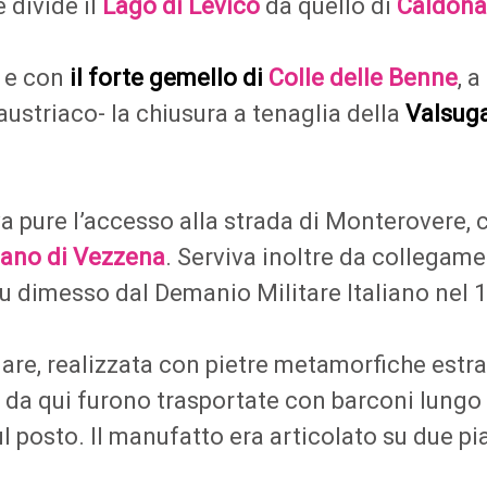
 divide il
Lago di Levico
da quello di
Caldona
2 e con
il forte gemello di
Colle delle Benne
, 
austriaco- la chiusura a tenaglia della
Valsug
a pure l’accesso alla strada di Monterovere, c
iano di Vezzena
. Serviva inoltre da collegame
 dimesso dal Demanio Militare Italiano nel 
are, realizzata con pietre metamorfiche estrat
a: da qui furono trasportate con barconi lungo
l posto. Il manufatto era articolato su due pia