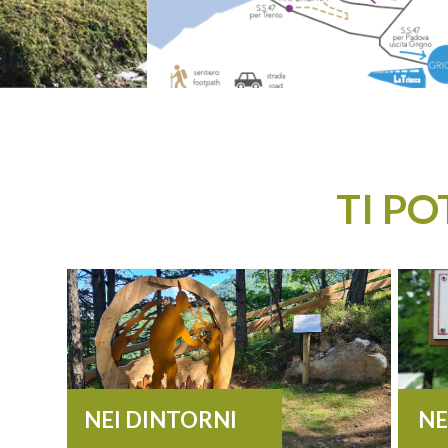
TI P
NEI DINTORNI
NE