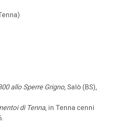
 Tenna)
800 allo Sperre Grigno
, Salò (BS),
amentoi di Tenna
, in Tenna cenni
6.