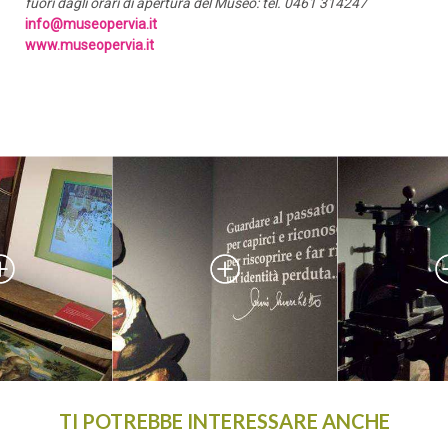
fuori dagli orari di apertura del Museo: tel. 0461 314247
info@museopervia.it
www.museopervia.it
PARTENZA
ADULTI
BAMBINI
CERCA
TI POTREBBE INTERESSARE ANCHE