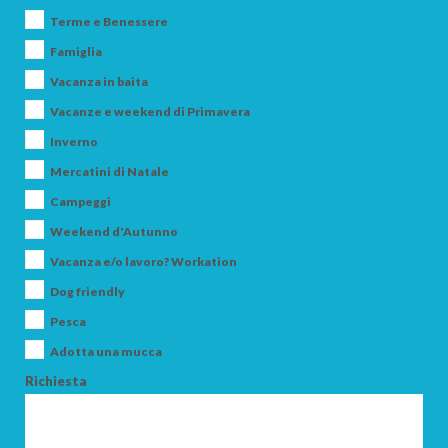
Terme e Benessere
Famiglia
Vacanza in baita
Vacanze e weekend di Primavera
Inverno
Mercatini di Natale
Campeggi
Weekend d'Autunno
Vacanza e/o lavoro? Workation
Dog friendly
Pesca
Adotta una mucca
Richiesta