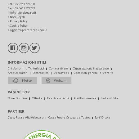
Tel
.
+39 0461 727700
Fax
+39 0461 727799
info@visitvalsugana.it
>
Note legali
>
Privacy Policy
>
Cookie Policy
>
Aggiorna preferenze Cookie
INFORMAZIONI UTILI
Chi siamo
Uffici turistici
Come arrivare
Organizzazione trasparente
Area Operatori
Dicono di noi
Area Press
Condizioni generali di vendita
Meteo
Webcam
PAGINE TOP
Dove Dormire
Offerte
Eventi e attività
Adotta una mucca
Sostenibilità
PARTNER
Cassa Rurale Alta Valsugana
Cassa Rurale Valsugana e Tesino
Sant'Orsola