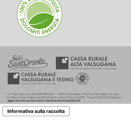
Isc. Reg. Imprese e P.Iva 02043090220 | ©2017 Azienda per il Turismo Valsugana soc. coop.
Creato con cura e amore da Archimede.Creativa | Powered DMS - Feratel Media Technologies
Aggiorna le tue preferenze di tracciamento della pubblicità
Informativa sulla raccolta