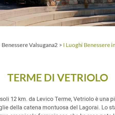
A
ADULTI
>
Benessere Valsugana2
>
I Luoghi Benessere i
TERME DI VETRIOLO
li 12 km. da Levico Terme, Vetriolo è una pic
soglie della catena montuosa del Lagorai. Lo s