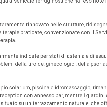
acqua arsenicale ferruginosa che ha reso note 
nteramente rinnovato nelle strutture, ridisegn
terapie praticate, convenzionate con il Serv
terapia.
rmente indicate per stati di astenia e di esau
blemi della tiroide, ginecologici, della psoria
mpio solarium, piscina e idromassaggio, rima
reception con annesso bar, mentre i giardini e
ro situato su un terrazzamento naturale, che 