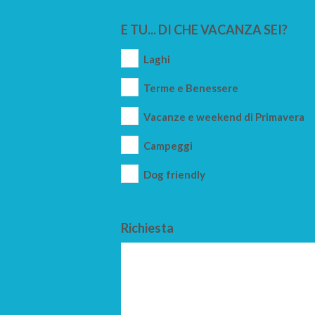
E TU... DI CHE VACANZA SEI?
Laghi
Terme e Benessere
Vacanze e weekend di Primavera
Campeggi
Dog friendly
Richiesta