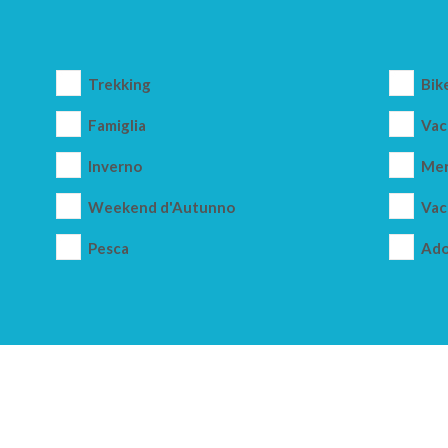
Trekking
Bik
Famiglia
Vac
Inverno
Mer
Weekend d'Autunno
Vac
Pesca
Ado