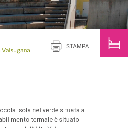
BAMBINI
CERCA
STAMPA
n Valsugana
cola isola nel verde situata a
tabilimento termale è situato