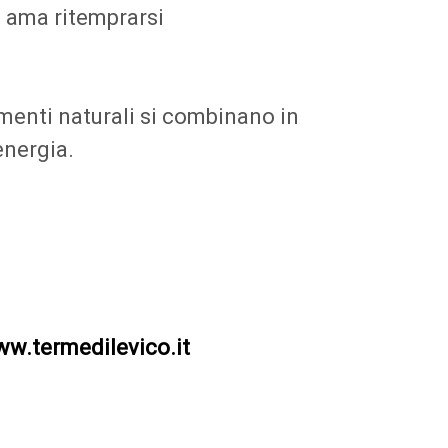
hi ama ritemprarsi
menti naturali si combinano in
energia.
w.termedilevico.it