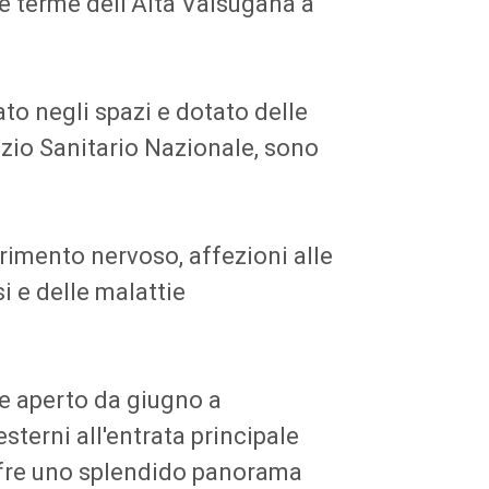
le terme dell’Alta Valsugana a
ato negli spazi e dotato delle
izio Sanitario Nazionale, sono
rimento nervoso, affezioni alle
si e delle malattie
ne aperto da giugno a
sterni all'entrata principale
offre uno splendido panorama