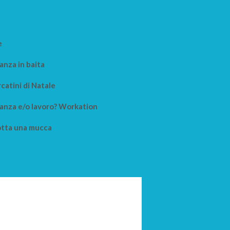
e
anza in baita
catini di Natale
anza e/o lavoro? Workation
tta una mucca