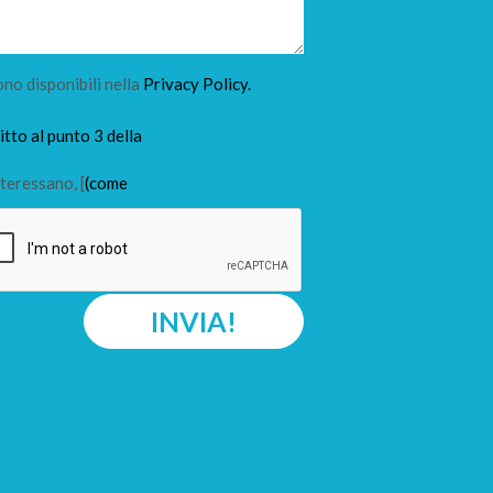
ono disponibili nella
Privacy Policy.
tto al punto 3 della
teressano, [
(come
INVIA!