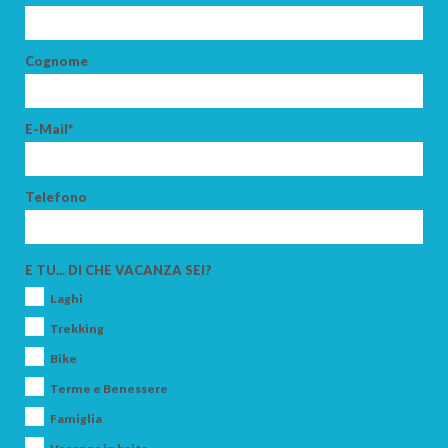
Cognome
E-Mail*
Telefono
E TU... DI CHE VACANZA SEI?
Laghi
Trekking
Bike
Terme e Benessere
Famiglia