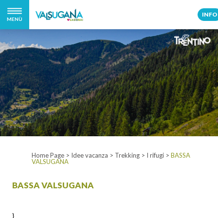
INFO
MENÙ
Home Page
>
Idee vacanza
>
Trekking
>
I rifugi
>
BASSA
VALSUGANA
BASSA VALSUGANA
}