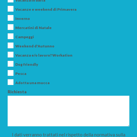
Vacanza in baita
Vacanze e weekend di Primavera
Inverno
Mercatini di Natale
Campeggi
Weekend d'Autunno
Vacanza e/o lavoro? Workation
Dog friendly
Pesca
Adotta una mucca
Richiesta
I dati verranno trattati nel rispetto della normativa sulla