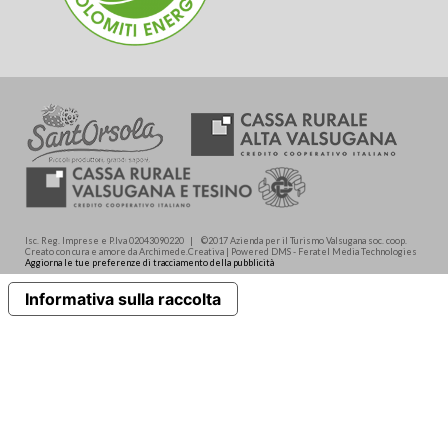
Isc. Reg. Imprese e P.Iva 02043090220 | ©2017 Azienda per il Turismo Valsugana soc. coop.
Creato con cura e amore da Archimede.Creativa | Powered DMS - Feratel Media Technologies
Aggiorna le tue preferenze di tracciamento della pubblicità
Informativa sulla raccolta