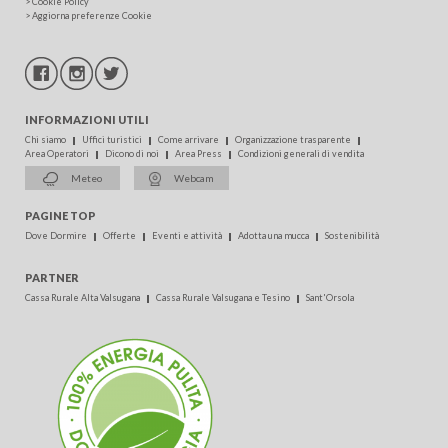
>
Cookie Policy
>
Aggiorna preferenze Cookie
INFORMAZIONI UTILI
Chi siamo
Uffici turistici
Come arrivare
Organizzazione trasparente
Area Operatori
Dicono di noi
Area Press
Condizioni generali di vendita
Meteo
Webcam
PAGINE TOP
Dove Dormire
Offerte
Eventi e attività
Adotta una mucca
Sostenibilità
PARTNER
Cassa Rurale Alta Valsugana
Cassa Rurale Valsugana e Tesino
Sant'Orsola