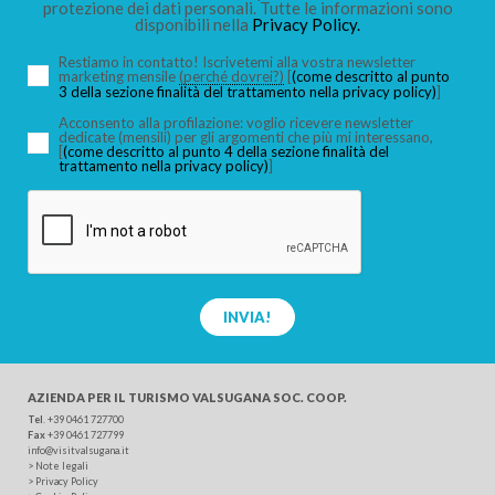
protezione dei dati personali. Tutte le informazioni sono
disponibili nella
Privacy Policy.
Restiamo in contatto! Iscrivetemi alla vostra newsletter
marketing mensile
(perché dovrei?)
[
(come descritto al punto
3 della sezione finalità del trattamento nella privacy policy)
]
Acconsento alla profilazione: voglio ricevere newsletter
dedicate (mensili) per gli argomenti che più mi interessano,
[
(come descritto al punto 4 della sezione finalità del
trattamento nella privacy policy)
]
INVIA!
AZIENDA PER IL TURISMO
VALSUGANA SOC. COOP.
Tel
.
+39 0461 727700
Fax
+39 0461 727799
info@visitvalsugana.it
>
Note legali
>
Privacy Policy