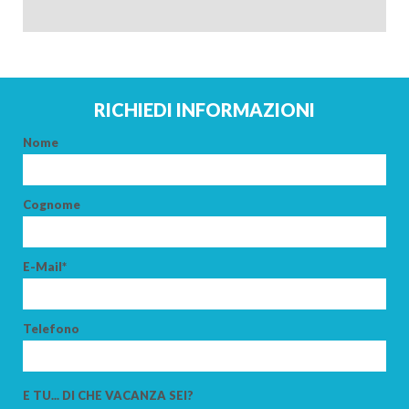
ADULTI
BAMBINI
RICHIEDI INFORMAZIONI
Nome
CERCA
Cognome
E-Mail*
Telefono
E TU... DI CHE VACANZA SEI?