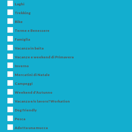
Laghi
Trekking
Bike
Terme e Benessere
Famiglia
Vacanza in baita
Vacanze e weekend di Primavera
Inverno
Mercatini di Natale
Campeggi
Weekend d'Autunno
Vacanza e/o lavoro? Workation
Dog friendly
Pesca
Adotta una mucca