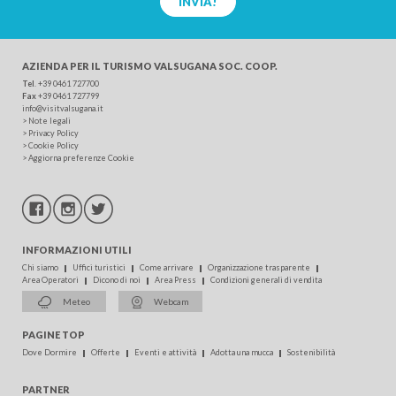
INVIA!
AZIENDA PER IL TURISMO
VALSUGANA SOC. COOP.
Tel
.
+39 0461 727700
Fax
+39 0461 727799
info@visitvalsugana.it
>
Note legali
>
Privacy Policy
>
Cookie Policy
>
Aggiorna preferenze Cookie
INFORMAZIONI UTILI
Chi siamo
Uffici turistici
Come arrivare
Organizzazione trasparente
Area Operatori
Dicono di noi
Area Press
Condizioni generali di vendita
Meteo
Webcam
PAGINE TOP
Dove Dormire
Offerte
Eventi e attività
Adotta una mucca
Sostenibilità
PARTNER