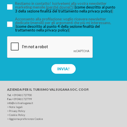
Restiamo in contatto! Iscrivetemi alla vostra newsletter
marketing mensile
(perché dovrei?)
[
(come descritto al punto
3 della sezione finalità del trattamento nella privacy policy)
]
Acconsento alla profilazione: voglio ricevere newsletter
dedicate (mensili) per gli argomenti che più mi interessano,
[
(come descritto al punto 4 della sezione finalità del
trattamento nella privacy policy)
]
INVIA!
AZIENDA PER IL TURISMO
VALSUGANA SOC. COOP.
Tel
.
+39 0461 727700
Fax
+39 0461 727799
info@visitvalsugana.it
>
Note legali
>
Privacy Policy
>
Cookie Policy
>
Aggiorna preferenze Cookie