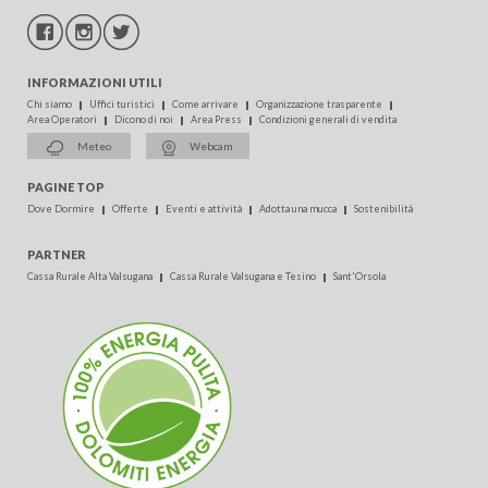
INFORMAZIONI UTILI
Chi siamo
Uffici turistici
Come arrivare
Organizzazione trasparente
Area Operatori
Dicono di noi
Area Press
Condizioni generali di vendita
Meteo
Webcam
PAGINE TOP
Dove Dormire
Offerte
Eventi e attività
Adotta una mucca
Sostenibilità
PARTNER
Cassa Rurale Alta Valsugana
Cassa Rurale Valsugana e Tesino
Sant'Orsola