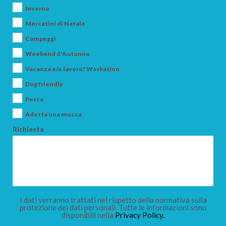
Inverno
Mercatini di Natale
Campeggi
Weekend d'Autunno
Vacanza e/o lavoro? Workation
Dog friendly
Pesca
Adotta una mucca
Richiesta
I dati verranno trattati nel rispetto della normativa sulla
protezione dei dati personali. Tutte le informazioni sono
disponibili nella
Privacy Policy.