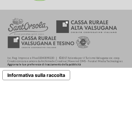
Isc. Reg. Imprese e P.Iva 02043090220 | ©2017 Azienda per il Turismo Valsugana soc. coop.
Creato con cura e amore da Archimede.Creativa | Powered DMS - Feratel Media Technologies
Aggiorna le tue preferenze di tracciamento della pubblicità
Informativa sulla raccolta