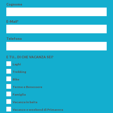
Cognome
E-Mail*
Telefono
E TU... DI CHE VACANZA SEI?
Laghi
Trekking
Bike
Terme e Benessere
Famiglia
Vacanza in baita
Vacanze e weekend di Primavera