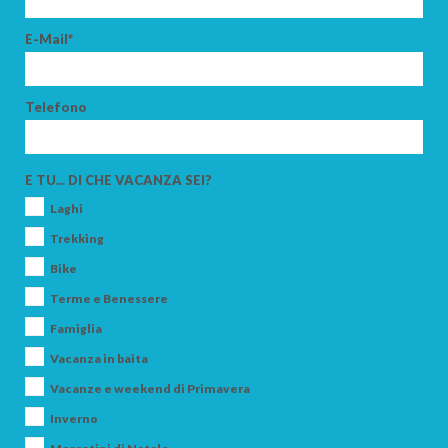
E-Mail*
Telefono
E TU... DI CHE VACANZA SEI?
Laghi
Trekking
Bike
Terme e Benessere
Famiglia
Vacanza in baita
Vacanze e weekend di Primavera
Inverno