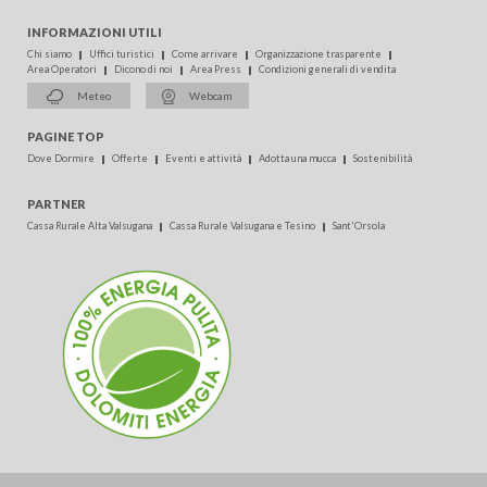
INFORMAZIONI UTILI
Chi siamo
Uffici turistici
Come arrivare
Organizzazione trasparente
Area Operatori
Dicono di noi
Area Press
Condizioni generali di vendita
Meteo
Webcam
PAGINE TOP
Dove Dormire
Offerte
Eventi e attività
Adotta una mucca
Sostenibilità
PARTNER
Cassa Rurale Alta Valsugana
Cassa Rurale Valsugana e Tesino
Sant'Orsola