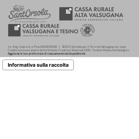
Isc. Reg. Imprese e P.Iva 02043090220 | ©2017 Azienda per il Turismo Valsugana soc. coop.
Creato con cura e amore da Archimede.Creativa | Powered DMS - Feratel Media Technologies
Aggiorna le tue preferenze di tracciamento della pubblicità
Informativa sulla raccolta