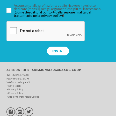
Acconsento alla profilazione: voglio ricevere newsletter
dedicate (mensili) per gli argomenti che più mi interessano,
[
(come descritto al punto 4 della sezione finalità del
trattamento nella privacy policy)
]
CERCA
INVIA!
AZIENDA PER IL TURISMO
VALSUGANA SOC. COOP.
Tel
.
+39 0461 727700
Fax
+39 0461 727799
info@visitvalsugana.it
>
Note legali
>
Privacy Policy
>
Cookie Policy
>
Aggiorna preferenze Cookie