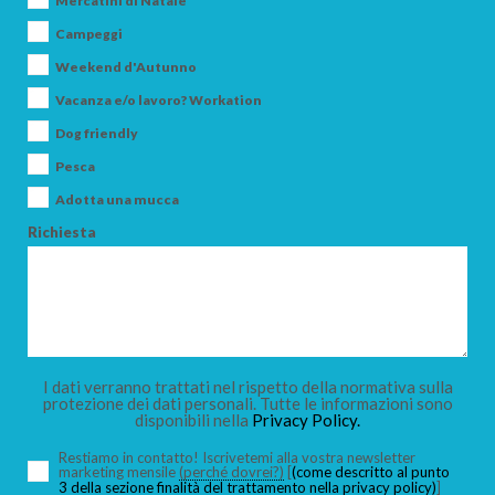
Mercatini di Natale
Campeggi
Weekend d'Autunno
Vacanza e/o lavoro? Workation
ARRIVO
Dog friendly
Pesca
Adotta una mucca
PARTENZA
Richiesta
ADULTI
I dati verranno trattati nel rispetto della normativa sulla
protezione dei dati personali. Tutte le informazioni sono
disponibili nella
Privacy Policy.
BAMBINI
Restiamo in contatto! Iscrivetemi alla vostra newsletter
marketing mensile
(perché dovrei?)
[
(come descritto al punto
3 della sezione finalità del trattamento nella privacy policy)
]