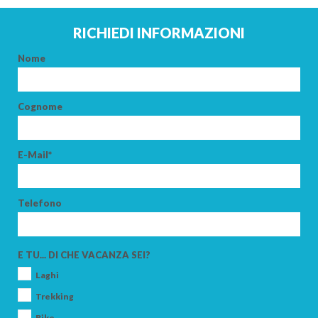
RICHIEDI INFORMAZIONI
Nome
Cognome
ARRIVO
E-Mail*
PARTENZA
Telefono
E TU... DI CHE VACANZA SEI?
Laghi
ADULTI
Trekking
Bike