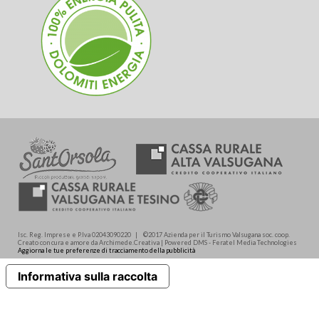
Isc. Reg. Imprese e P.Iva 02043090220 | ©2017 Azienda per il Turismo Valsugana soc. coop.
Creato con cura e amore da Archimede.Creativa | Powered DMS - Feratel Media Technologies
Aggiorna le tue preferenze di tracciamento della pubblicità
Informativa sulla raccolta