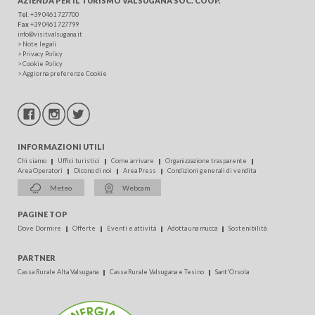
AZIENDA PER IL TURISMO
VALSUGANA SOC. COOP.
Tel
.
+39 0461 727700
Fax
+39 0461 727799
info@visitvalsugana.it
>
Note legali
>
Privacy Policy
>
Cookie Policy
>
Aggiorna preferenze Cookie
INFORMAZIONI UTILI
Chi siamo
Uffici turistici
Come arrivare
Organizzazione trasparente
Area Operatori
Dicono di noi
Area Press
Condizioni generali di vendita
Meteo
Webcam
PAGINE TOP
Dove Dormire
Offerte
Eventi e attività
Adotta una mucca
Sostenibilità
PARTNER
Cassa Rurale Alta Valsugana
Cassa Rurale Valsugana e Tesino
Sant'Orsola