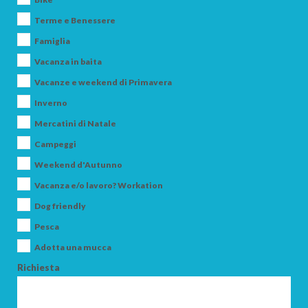
Terme e Benessere
BAMBINI
Famiglia
Vacanza in baita
Vacanze e weekend di Primavera
Inverno
CERCA
Mercatini di Natale
Campeggi
Weekend d'Autunno
Vacanza e/o lavoro? Workation
Dog friendly
Pesca
Adotta una mucca
Richiesta