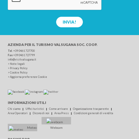
INVIA!
AZIENDA PER IL TURISMO
VALSUGANA SOC. COOP.
Tel
.
+39 0461 727700
Fax
+39 0461 727799
info@visitvalsugana.it
>
Note legali
>
Privacy Policy
>
Cookie Policy
>
Aggiorna preferenze Cookie
INFORMAZIONI UTILI
Chi siamo
Uffici turistici
Come arrivare
Organizzazione trasparente
Area Operatori
Dicono di noi
Area Press
Condizioni generali di vendita
Meteo
Webcam