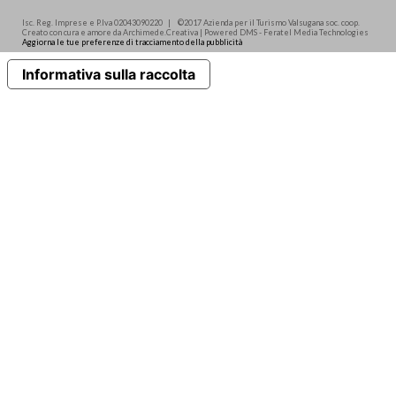
Isc. Reg. Imprese e P.Iva 02043090220 | ©2017 Azienda per il Turismo Valsugana soc. coop.
Creato con cura e amore da Archimede.Creativa | Powered DMS - Feratel Media Technologies
Aggiorna le tue preferenze di tracciamento della pubblicità
Informativa sulla raccolta