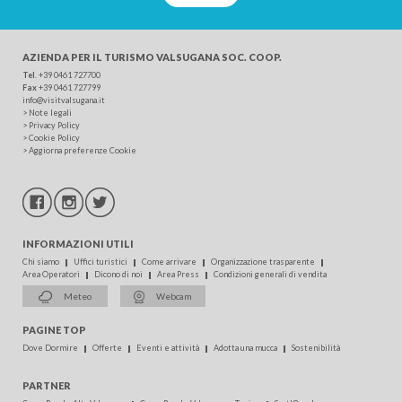
AZIENDA PER IL TURISMO
VALSUGANA SOC. COOP.
Tel
.
+39 0461 727700
Fax
+39 0461 727799
info@visitvalsugana.it
>
Note legali
>
Privacy Policy
>
Cookie Policy
>
Aggiorna preferenze Cookie
INFORMAZIONI UTILI
Chi siamo
Uffici turistici
Come arrivare
Organizzazione trasparente
Area Operatori
Dicono di noi
Area Press
Condizioni generali di vendita
Meteo
Webcam
PAGINE TOP
Dove Dormire
Offerte
Eventi e attività
Adotta una mucca
Sostenibilità
PARTNER