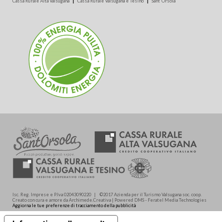
Cassa Rurale Alta Valsugana
Cassa Rurale Valsugana e Tesino
Sant'Orsola
Isc. Reg. Imprese e P.Iva 02043090220 | ©2017 Azienda per il Turismo Valsugana soc. coop.
Creato con cura e amore da Archimede.Creativa | Powered DMS - Feratel Media Technologies
Aggiorna le tue preferenze di tracciamento della pubblicità