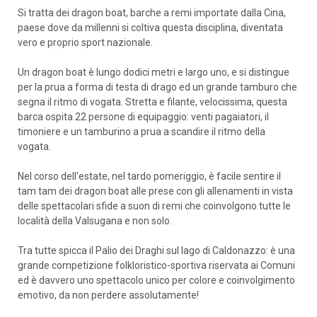
Si tratta dei dragon boat, barche a remi importate dalla Cina,
paese dove da millenni si coltiva questa disciplina, diventata
vero e proprio sport nazionale.
Un dragon boat è lungo dodici metri e largo uno, e si distingue
per la prua a forma di testa di drago ed un grande tamburo che
segna il ritmo di vogata. Stretta e filante, velocissima, questa
barca ospita 22 persone di equipaggio: venti pagaiatori, il
timoniere e un tamburino a prua a scandire il ritmo della
vogata.
Nel corso dell'estate, nel tardo pomeriggio, è facile sentire il
tam tam dei dragon boat alle prese con gli allenamenti in vista
delle spettacolari sfide a suon di remi che coinvolgono tutte le
località della Valsugana e non solo.
Tra tutte spicca il Palio dei Draghi sul lago di Caldonazzo: è una
grande competizione folkloristico-sportiva riservata ai Comuni
ed è davvero uno spettacolo unico per colore e coinvolgimento
emotivo, da non perdere assolutamente!