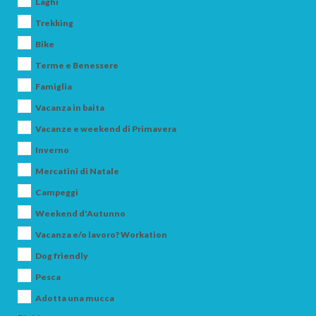
Laghi
ARRIVO
Trekking
Bike
PARTENZA
Terme e Benessere
Famiglia
Vacanza in baita
Vacanze e weekend di Primavera
Inverno
ADULTI
Mercatini di Natale
Campeggi
BAMBINI
Weekend d'Autunno
Vacanza e/o lavoro? Workation
Dog friendly
Pesca
Adotta una mucca
CERCA