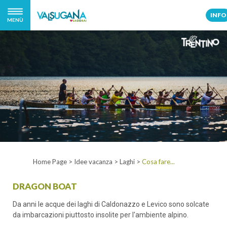
INFO
MENÙ
Home Page
>
Idee vacanza
>
Laghi
>
Cosa fare...
DRAGON BOAT
Da anni le acque dei laghi di Caldonazzo e Levico sono solcate
da imbarcazioni piuttosto insolite per l'ambiente alpino.