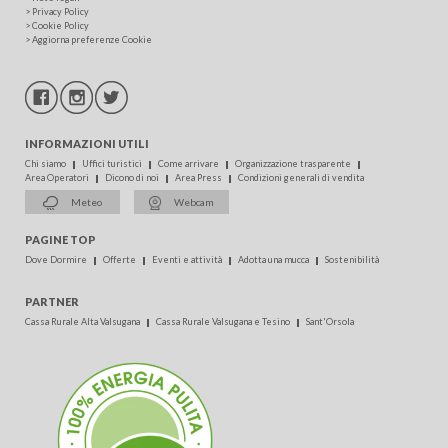
>
Privacy Policy
>
Cookie Policy
>
Aggiorna preferenze Cookie
INFORMAZIONI UTILI
Chi siamo
Uffici turistici
Come arrivare
Organizzazione trasparente
Area Operatori
Dicono di noi
Area Press
Condizioni generali di vendita
Meteo
Webcam
PAGINE TOP
Dove Dormire
Offerte
Eventi e attività
Adotta una mucca
Sostenibilità
PARTNER
Cassa Rurale Alta Valsugana
Cassa Rurale Valsugana e Tesino
Sant'Orsola