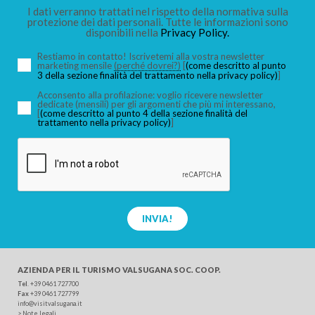
I dati verranno trattati nel rispetto della normativa sulla
protezione dei dati personali. Tutte le informazioni sono
disponibili nella
Privacy Policy.
Restiamo in contatto! Iscrivetemi alla vostra newsletter
marketing mensile
(perché dovrei?)
[
(come descritto al punto
3 della sezione finalità del trattamento nella privacy policy)
]
Acconsento alla profilazione: voglio ricevere newsletter
dedicate (mensili) per gli argomenti che più mi interessano,
[
(come descritto al punto 4 della sezione finalità del
trattamento nella privacy policy)
]
INVIA!
AZIENDA PER IL TURISMO
VALSUGANA SOC. COOP.
Tel
.
+39 0461 727700
Fax
+39 0461 727799
info@visitvalsugana.it
>
Note legali