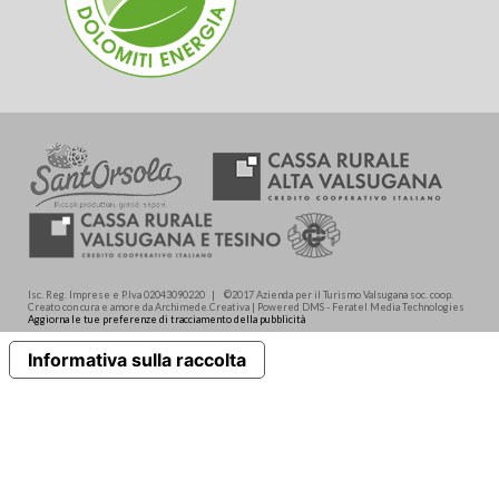
Isc. Reg. Imprese e P.Iva 02043090220 | ©2017 Azienda per il Turismo Valsugana soc. coop.
Creato con cura e amore da Archimede.Creativa | Powered DMS - Feratel Media Technologies
Aggiorna le tue preferenze di tracciamento della pubblicità
Informativa sulla raccolta