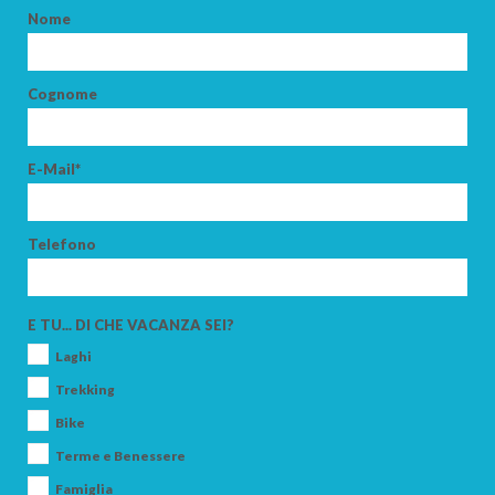
Nome
PARTENZA
Cognome
E-Mail*
ADULTI
Telefono
BAMBINI
E TU... DI CHE VACANZA SEI?
Laghi
Trekking
Bike
CERCA
Terme e Benessere
Famiglia