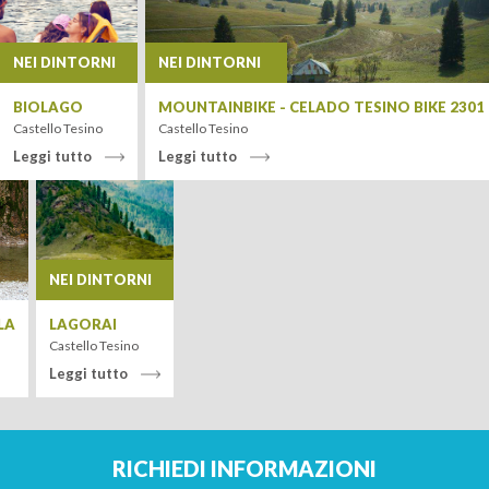
NEI DINTORNI
NEI DINTORNI
BIOLAGO
MOUNTAINBIKE - CELADO TESINO BIKE 2301
Castello Tesino
Castello Tesino
Leggi tutto
Leggi tutto
Leaflet
| Tiles ©
MapQuest
NEI DINTORNI
LA
LAGORAI
Castello Tesino
Leggi tutto
ARRIVO
RICHIEDI INFORMAZIONI