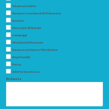
Vacanza in baita
Vacanze e weekend di Primavera
Inverno
Mercatini di Natale
Campeggi
Weekend d'Autunno
Vacanza e/o lavoro? Workation
Dog friendly
Pesca
Adotta una mucca
Richiesta