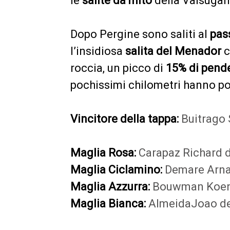
le
salite da mito
della Valsugana
Dopo Pergine sono saliti al
pass
l’insidiosa
salita del Menador
c
roccia, un picco di
15% di pend
pochissimi chilometri hanno port
Vincitore della tappa:
Buitrago 
Maglia Rosa:
Carapaz Richard d
Maglia Ciclamino:
Demare Arna
Maglia Azzurra:
Bouwman Koen 
Maglia Bianca:
AlmeidaJoao de