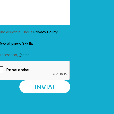
ono disponibili nella
Privacy Policy.
tto al punto 3 della
teressano, [
(come
INVIA!