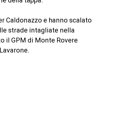
ne della tappa.
per Caldonazzo e hanno scalato
elle strade intagliate nella
ato il GPM di Monte Rovere
a Lavarone.