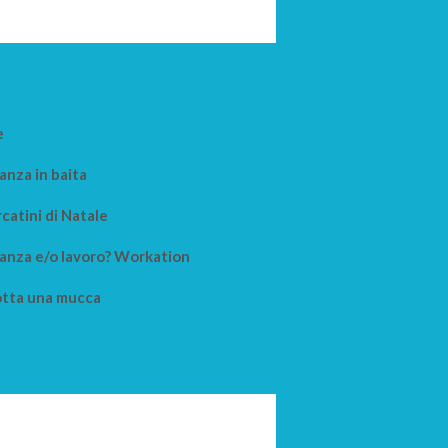
e
anza in baita
catini di Natale
anza e/o lavoro? Workation
tta una mucca