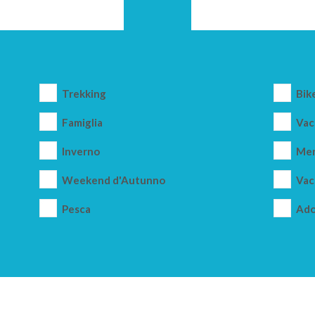
Trekking
Bik
Famiglia
Vac
Inverno
Mer
Weekend d'Autunno
Vac
Pesca
Ado