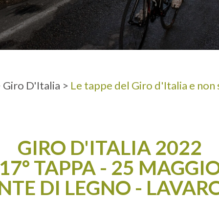
A
ADULTI
>
Giro D'Italia
>
Le tappe del Giro d'Italia e non
GIRO D'ITALIA 2022
17° TAPPA - 25 MAGGI
NTE DI LEGNO - LAVAR