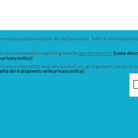
 normativa sulla protezione dei dati personali. Tutte le informazioni s
lla vostra newsletter marketing mensile
(perché dovrei?)
[
(come descri
a privacy policy)
]
ricevere newsletter dedicate (mensili) per gli argomenti che più mi in
alità del trattamento nella privacy policy)
]