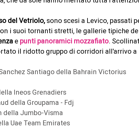
, che da sole hanno meritato tutta l’attenzio
o del Vetriolo,
sono scesi a Levico, passati 
on i suoi tornanti stretti, le gallerie tipiche d
enza
e
punti panoramici mozzafiato
. Scollin
ato il ridotto gruppo di corridori all'arrivo 
Sanchez Santiago della Bahrain Victorius
ella Ineos Grenadiers
ud della Groupama - Fdj
della Jumbo-Visma
lla Uae Team Emirates