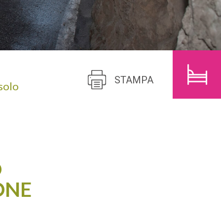
BAMBINI
CERCA
STAMPA
 solo
O
ONE