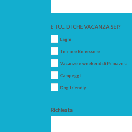
E TU... DI CHE VACANZA SEI?
Laghi
Terme e Benessere
Vacanze e weekend di Primavera
Campeggi
Dog friendly
Richiesta