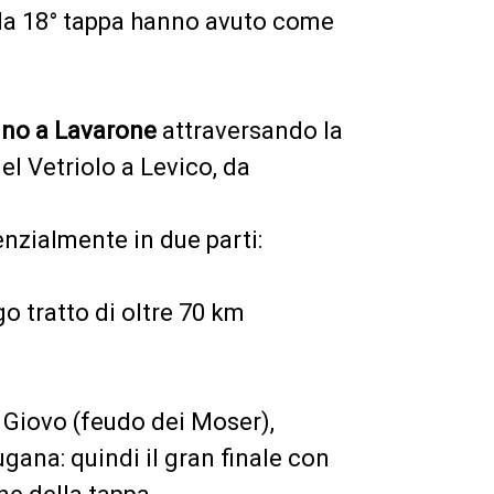
 e la 18° tappa hanno avuto come
gno a Lavarone
attraversando la
el Vetriolo a Levico, da
enzialmente in
due parti
:
go tratto di oltre 70 km
 Giovo (
feudo dei Moser)
,
ana: quindi il gran finale con