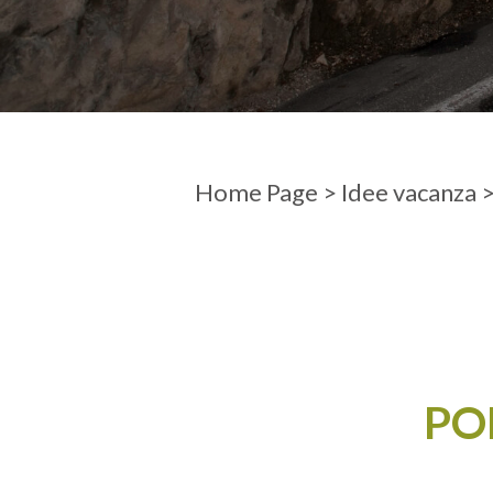
ARRIVO
PARTENZ
Home Page
>
Idee vacanza
PO