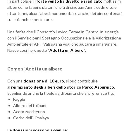
In particolare,
il forte vento ha divelto e sradicato
moltissimi
alberi come faggi e platani di più di cinquant'anni, cedri e tuie
ottantenni, alcuni abeti monumentali e anche dei pini centenari,
tra cui anche specie rare.
Una ferita che il Consorzio Levico Terme in Centro, in sinergia
con il Servizio per il Sostegno Occupazionale e la Valorizzazione
Ambientale e l'APT Valsugana vogliono aiutare a rimarginare.
Nasce così il progetto "
Adotta un Albero
":
Come si Adotta un albero
Con una
donazione di 10 euro
, si può contribuire
al
reimpianto degli alberi dello storico Parco Asburgico
,
scegliendo anche la tipologia di pianta che si preferisce tra:
Faggio
Albero dei tulipani
Acero zuccherino
Cedro dell'Himalaya
Le donazioni possono avvenire: