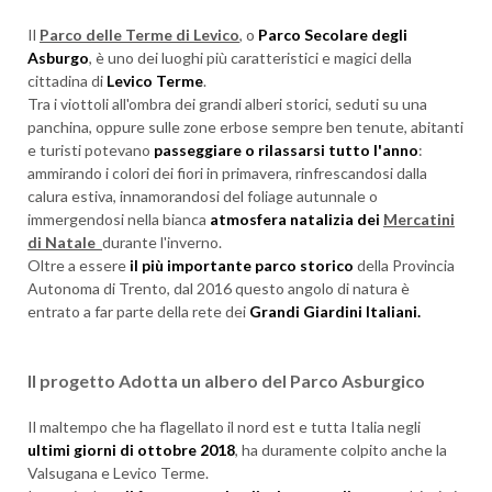
Il
Parco delle Terme di Levico
, o
Parco Secolare degli
Asburgo
, è uno dei luoghi più caratteristici e magici della
cittadina di
Levico Terme
.
Tra i viottoli all'ombra dei grandi alberi storici, seduti su una
panchina, oppure sulle zone erbose sempre ben tenute, abitanti
e turisti potevano
passeggiare o rilassarsi tutto l'anno
:
ammirando i colori dei fiori in primavera, rinfrescandosi dalla
calura estiva, innamorandosi del foliage autunnale o
immergendosi nella bianca
atmosfera natalizia dei
Mercatini
di Natale
durante l'inverno.
Oltre a essere
il più importante parco storico
della Provincia
Autonoma di Trento, dal 2016 questo angolo di natura è
entrato a far parte della rete dei
Grandi Giardini Italiani.
Il progetto Adotta un albero del Parco Asburgico
Il maltempo che ha flagellato il nord est e tutta Italia negli
ultimi giorni di ottobre 2018
, ha duramente colpito anche la
Valsugana e Levico Terme.