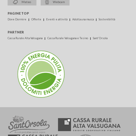
Meteo
Webcam
PAGINE TOP
Dove Dormire
Offerte
Eventi e attività
Adotta una mucca
Sostenibilità
PARTNER
Cassa Rurale Alta Valsugana
Cassa Rurale Valsugana e Tesino
Sant'Orsola