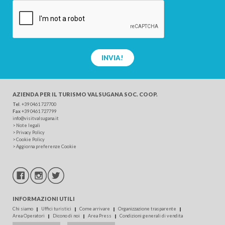
INVIA!
AZIENDA PER IL TURISMO
VALSUGANA SOC. COOP.
Tel
.
+39 0461 727700
Fax
+39 0461 727799
info@visitvalsugana.it
>
Note legali
>
Privacy Policy
>
Cookie Policy
>
Aggiorna preferenze Cookie
INFORMAZIONI UTILI
Chi siamo
Uffici turistici
Come arrivare
Organizzazione trasparente
Area Operatori
Dicono di noi
Area Press
Condizioni generali di vendita