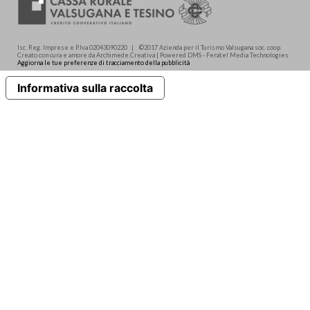
Isc. Reg. Imprese e P.Iva 02043090220 | ©2017 Azienda per il Turismo Valsugana soc. coop.
Creato con cura e amore da Archimede.Creativa | Powered DMS - Feratel Media Technologies
Aggiorna le tue preferenze di tracciamento della pubblicità
Informativa sulla raccolta