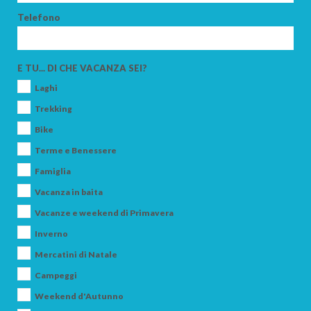
Telefono
CERCA
E TU... DI CHE VACANZA SEI?
Laghi
Trekking
Bike
Terme e Benessere
Famiglia
Vacanza in baita
Vacanze e weekend di Primavera
Inverno
Mercatini di Natale
Campeggi
Weekend d'Autunno