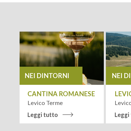
NEI DINTORNI
NEI D
ME
CANTINA ROMANESE
LEVI
Levico Terme
Levic
Leggi tutto
Leggi