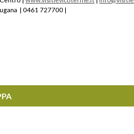
sugana |
0461 727700 |
PPA