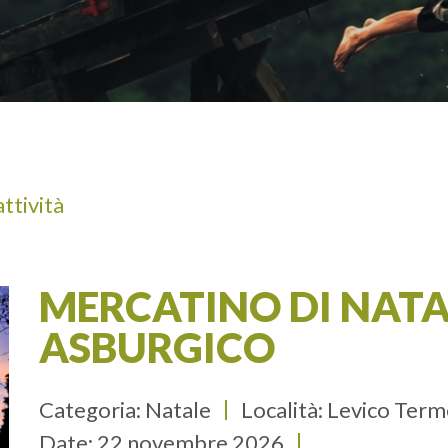
A
ADULTI
attività
MERCATINO DI NATA
ASBURGICO
Categoria: Natale
Località: Levico Ter
Date:
22 novembre 2026