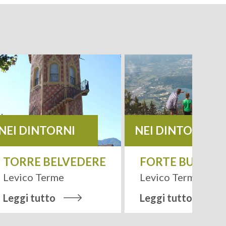
NEI DINTORNI
NEI DINTORNI
TORRE BELVEDERE
FORTE BUSA G
Leaflet
| Tiles ©
MapQuest
Levico Terme
Levico Terme
Leggi tutto
Leggi tutto