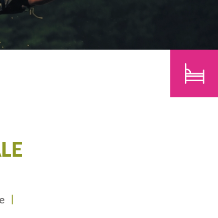
BAMBINI
CERCA
LE
me