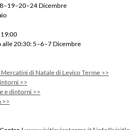
8–19–20–24 Dicembre
aio
– 19:00
o alle 20:30: 5–6–7 Dicembre
 Mercatini di Natale di Levico Terme >>
intorni >>
 e dintorni >>
a >>
 Centro |
www.visitlevicoterme.it
|
info@visitl