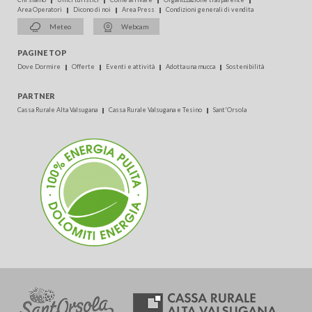
Area Operatori
Dicono di noi
Area Press
Condizioni generali di vendita
Meteo
Webcam
PAGINE TOP
Dove Dormire
Offerte
Eventi e attività
Adotta una mucca
Sostenibilità
PARTNER
Cassa Rurale Alta Valsugana
Cassa Rurale Valsugana e Tesino
Sant'Orsola