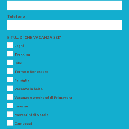
Telefono
E TU... DI CHE VACANZA SEI?
Laghi
Trekking
Bike
Terme e Benessere
Famiglia
Vacanza in baita
Vacanze e weekend di Primavera
Inverno
Mercatini di Natale
Campeggi