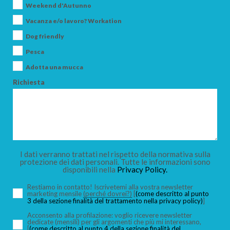
Weekend d'Autunno
Vacanza e/o lavoro? Workation
Dog friendly
Pesca
Adotta una mucca
Richiesta
I dati verranno trattati nel rispetto della normativa sulla
protezione dei dati personali. Tutte le informazioni sono
disponibili nella
Privacy Policy.
Restiamo in contatto! Iscrivetemi alla vostra newsletter
marketing mensile
(perché dovrei?)
[
(come descritto al punto
3 della sezione finalità del trattamento nella privacy policy)
]
Acconsento alla profilazione: voglio ricevere newsletter
dedicate (mensili) per gli argomenti che più mi interessano,
[
(come descritto al punto 4 della sezione finalità del