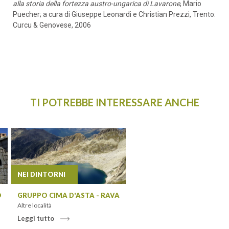
alla storia della fortezza austro-ungarica di Lavarone
, Mario
Puecher; a cura di Giuseppe Leonardi e Christian Prezzi, Trento:
Curcu & Genovese, 2006
ADULTI
BAMBINI
TI POTREBBE INTERESSARE ANCHE
CERCA
NEI DINTORNI
O
GRUPPO CIMA D'ASTA - RAVA
Altre località
Leggi tutto