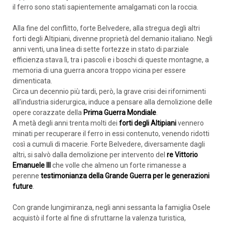
il ferro sono stati sapientemente amalgamati con la roccia.
Alla fine del conflitto, forte Belvedere, alla stregua degli altri
forti degli Altipiani, divenne proprietà del demanio italiano. Negli
anni venti, una linea di sette fortezze in stato di parziale
efficienza stava lì, tra i pascoli e i boschi di queste montagne, a
memoria di una guerra ancora troppo vicina per essere
dimenticata.
Circa un decennio più tardi, però, la grave crisi dei rifornimenti
all'industria siderurgica, induce a pensare alla demolizione delle
opere corazzate della
Prima Guerra Mondiale
.
A metà degli anni trenta molti dei
forti degli Altipiani
vennero
minati per recuperare il ferro in essi contenuto, venendo ridotti
così a cumuli di macerie. Forte Belvedere, diversamente dagli
altri, si salvò dalla demolizione per intervento del
re Vittorio
Emanuele III
che volle che almeno un forte rimanesse a
perenne
testimonianza della Grande Guerra per le generazioni
future
.
Con grande lungimiranza, negli anni sessanta la famiglia Osele
acquistò il forte al fine di sfruttarne la valenza turistica,