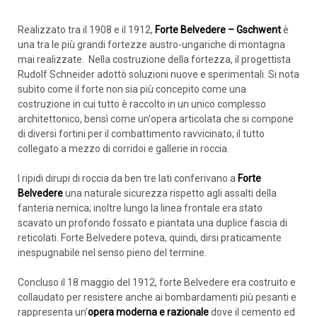
Realizzato tra il 1908 e il 1912,
Forte Belvedere – Gschwent
è
una tra le più grandi fortezze austro-ungariche di montagna
mai realizzate. Nella costruzione della fortezza, il progettista
Rudolf Schneider adottò soluzioni nuove e sperimentali. Si nota
subito come il forte non sia più concepito come una
costruzione in cui tutto è raccolto in un unico complesso
architettonico, bensì come un'opera articolata che si compone
di diversi fortini per il combattimento ravvicinato; il tutto
collegato a mezzo di corridoi e gallerie in roccia.
I ripidi dirupi di roccia da ben tre lati conferivano a
Forte
Belvedere
una naturale sicurezza rispetto agli assalti della
fanteria nemica; inoltre lungo la linea frontale era stato
scavato un profondo fossato e piantata una duplice fascia di
reticolati. Forte Belvedere poteva, quindi, dirsi praticamente
inespugnabile nel senso pieno del termine.
Concluso il 18 maggio del 1912, forte Belvedere era costruito e
collaudato per resistere anche ai bombardamenti più pesanti e
rappresenta un'
opera moderna e razionale
dove il cemento ed