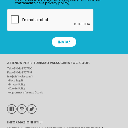
trattamento nella privacy policy)
]
INVIA!
AZIENDA PER IL TURISMO
VALSUGANA SOC. COOP.
Tel
.
+39 0461 727700
Fax
+39 0461 727799
info@visitvalsugana.it
>
Note legali
>
Privacy Policy
>
Cookie Policy
>
Aggiorna preferenze Cookie
INFORMAZIONI UTILI
Chi siamo
Uffici turistici
Come arrivare
Organizzazione trasparente