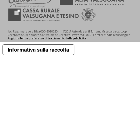
Isc. Reg. Imprese e P.Iva 02043090220 | ©2017 Azienda per il Turismo Valsugana soc. coop.
Creato con cura e amore da Archimede.Creativa | Powered DMS - Feratel Media Technologies
Aggiorna le tue preferenze di tracciamento della pubblicità
Informativa sulla raccolta