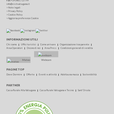
Fax
+39 0461 727799
info@visitvalsugana.it
>
Note legali
>
Privacy Policy
>
Cookie Policy
>
Aggiorna preferenze Cookie
INFORMAZIONI UTILI
Chi siamo
Uffici turistici
Come arrivare
Organizzazione trasparente
Area Operatori
Dicono di noi
Area Press
Condizioni generali di vendita
Meteo
Webcam
PAGINE TOP
Dove Dormire
Offerte
Eventi e attività
Adotta una mucca
Sostenibilità
PARTNER
Cassa Rurale Alta Valsugana
Cassa Rurale Valsugana e Tesino
Sant'Orsola