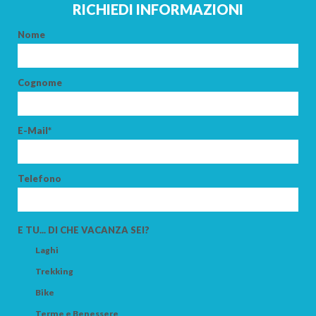
RICHIEDI INFORMAZIONI
Nome
Cognome
E-Mail*
Telefono
E TU... DI CHE VACANZA SEI?
Laghi
Trekking
Bike
Terme e Benessere