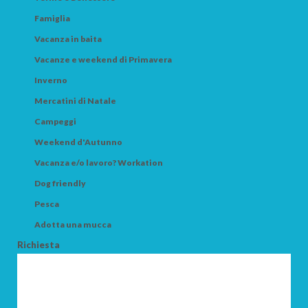
Famiglia
Vacanza in baita
Vacanze e weekend di Primavera
Inverno
Mercatini di Natale
Campeggi
Weekend d'Autunno
Vacanza e/o lavoro? Workation
Dog friendly
Pesca
Adotta una mucca
Richiesta