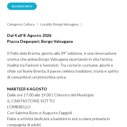
RICHIEDI INFO
Categoria: Cultura
Località: Borgo Valsugana
Dal 4 all'8 Agosto 2026
Piazza Degasperi, Borgo Valsugana
Il
Palio dela Brenta
, giunto alla
39ª edizione
, è una rievocazione
storica che anima
Borgo Valsugana
riportando in vita l’antica
rivalità tra Farinoti e Semoloti. Tra cortei in costume, giochi e
sfide sul fiume Brenta, il paese celebra tradizioni, storia e spirito
di comunità in un’atmosfera unica.
MARTEDÌ 4 AGOSTO
Dalle ore 17.00 alle 19.00 | Chiostro del Municipio
IL CANTASTORIE SOTTO
L'OMBRELLO
Con Sabrina Bizzo e Augusto Faggioli
Fiabe e attività dedicate a bambini in età scolare primaria in
compagnia di adulti