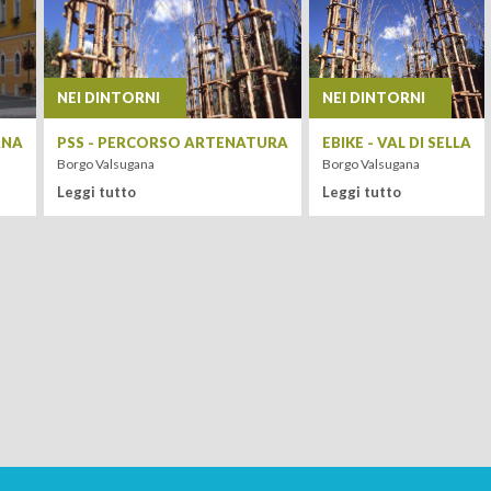
PARTENZA
NEI DINTORNI
NEI DINTORNI
ANA
PSS - PERCORSO ARTENATURA
EBIKE - VAL DI SELLA
Borgo Valsugana
Borgo Valsugana
Leggi tutto
Leggi tutto
ADULTI
Leaflet
| Tiles ©
MapQuest
BAMBINI
CERCA