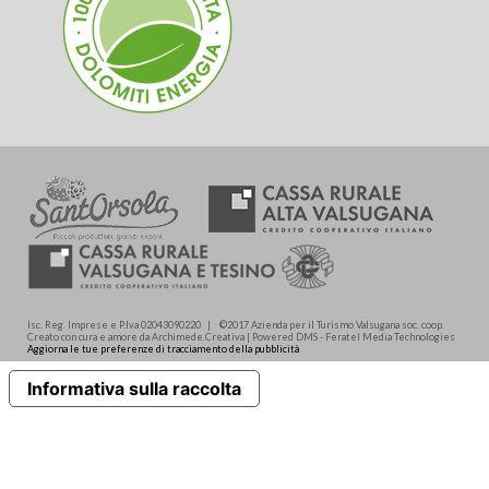
Isc. Reg. Imprese e P.Iva 02043090220 | ©2017 Azienda per il Turismo Valsugana soc. coop.
Creato con cura e amore da Archimede.Creativa | Powered DMS - Feratel Media Technologies
Aggiorna le tue preferenze di tracciamento della pubblicità
Informativa sulla raccolta