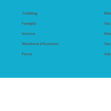
Trekking
Bik
Famiglia
Vac
Inverno
Mer
Weekend d'Autunno
Vac
Pesca
Ado