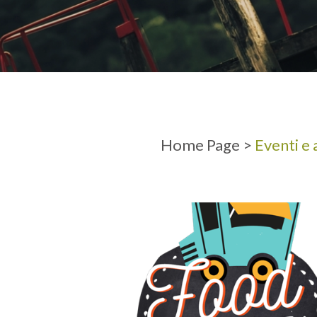
ARRIVO
PARTENZ
Home Page
>
Eventi e 