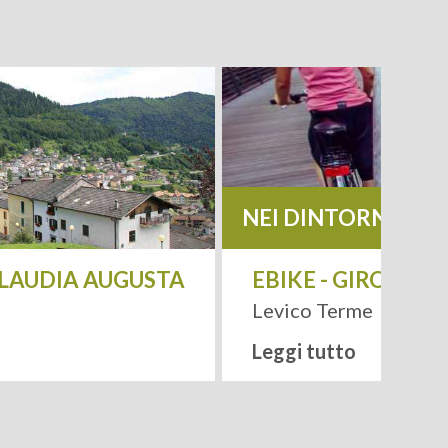
NEI DINTORNI
 CLAUDIA AUGUSTA
EBIKE - GIRO DEI
Levico Terme
Leggi tutto