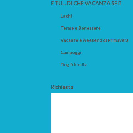
E TU... DI CHE VACANZA SEI?
Laghi
Terme e Benessere
Vacanze e weekend di Primavera
Campeggi
Dog friendly
Richiesta