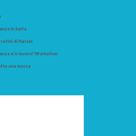
e
anza in baita
catini di Natale
anza e/o lavoro? Workation
tta una mucca