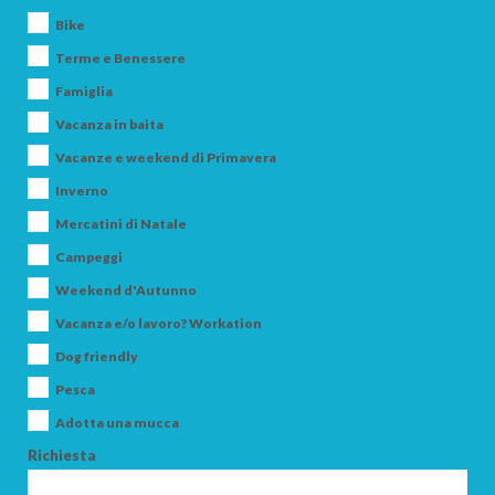
Bike
Terme e Benessere
Famiglia
Vacanza in baita
Vacanze e weekend di Primavera
Inverno
Mercatini di Natale
Campeggi
Weekend d'Autunno
Vacanza e/o lavoro? Workation
Dog friendly
Pesca
Adotta una mucca
Richiesta