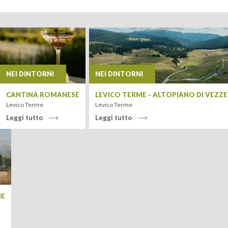
+
−
NEI DINTORNI
NEI DINTORNI
CANTINA ROMANESE
LEVICO TERME - ALTOPIANO DI VEZZ
Levico Terme
Levico Terme
Leggi tutto
Leggi tutto
Leaflet
| Tiles ©
MapQuest
IE