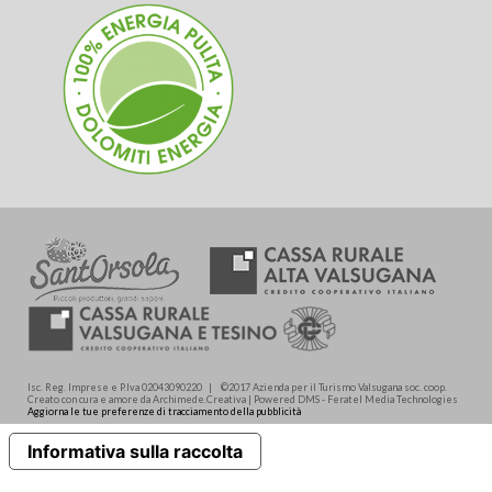
Isc. Reg. Imprese e P.Iva 02043090220 | ©2017 Azienda per il Turismo Valsugana soc. coop.
Creato con cura e amore da Archimede.Creativa | Powered DMS - Feratel Media Technologies
Aggiorna le tue preferenze di tracciamento della pubblicità
Informativa sulla raccolta