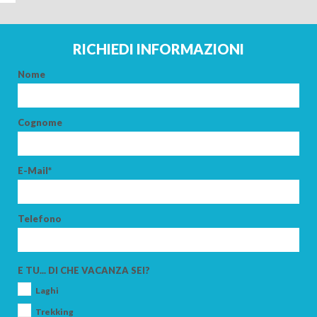
ARRIVO
RICHIEDI INFORMAZIONI
PARTENZA
Nome
Cognome
ADULTI
E-Mail*
BAMBINI
Telefono
E TU... DI CHE VACANZA SEI?
Laghi
CERCA
Trekking