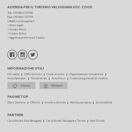
AZIENDA PER IL TURISMO
VALSUGANA SOC. COOP.
Tel
.
+39 0461 727700
Fax
+39 0461 727799
info@visitvalsugana.it
>
Note legali
>
Privacy Policy
>
Cookie Policy
>
Aggiorna preferenze Cookie
INFORMAZIONI UTILI
Chi siamo
Uffici turistici
Come arrivare
Organizzazione trasparente
Area Operatori
Dicono di noi
Area Press
Condizioni generali di vendita
Meteo
Webcam
PAGINE TOP
Dove Dormire
Offerte
Eventi e attività
Adotta una mucca
Sostenibilità
PARTNER
Cassa Rurale Alta Valsugana
Cassa Rurale Valsugana e Tesino
Sant'Orsola