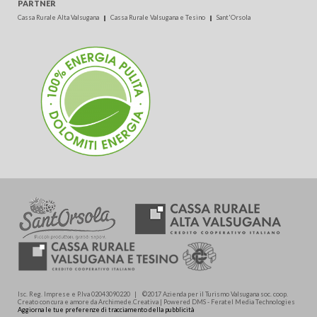
PARTNER
Cassa Rurale Alta Valsugana
Cassa Rurale Valsugana e Tesino
Sant'Orsola
Isc. Reg. Imprese e P.Iva 02043090220 | ©2017 Azienda per il Turismo Valsugana soc. coop.
Creato con cura e amore da Archimede.Creativa | Powered DMS - Feratel Media Technologies
Aggiorna le tue preferenze di tracciamento della pubblicità