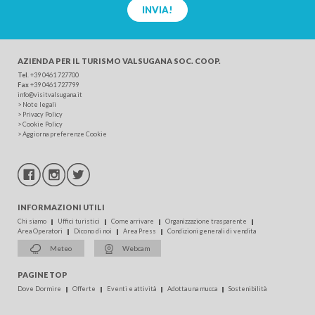
INVIA!
AZIENDA PER IL TURISMO
VALSUGANA SOC. COOP.
Tel
.
+39 0461 727700
Fax
+39 0461 727799
info@visitvalsugana.it
>
Note legali
>
Privacy Policy
>
Cookie Policy
>
Aggiorna preferenze Cookie
INFORMAZIONI UTILI
Chi siamo
Uffici turistici
Come arrivare
Organizzazione trasparente
Area Operatori
Dicono di noi
Area Press
Condizioni generali di vendita
Meteo
Webcam
PAGINE TOP
Dove Dormire
Offerte
Eventi e attività
Adotta una mucca
Sostenibilità