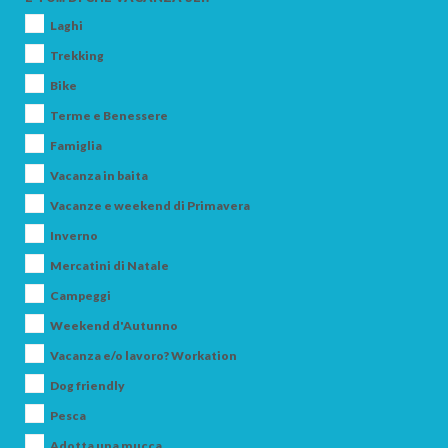
CERCA
Laghi
Trekking
Bike
Terme e Benessere
Famiglia
Vacanza in baita
Vacanze e weekend di Primavera
Inverno
Mercatini di Natale
Campeggi
Weekend d'Autunno
Vacanza e/o lavoro? Workation
Dog friendly
Pesca
Adotta una mucca