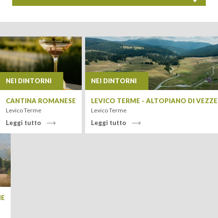
+
−
NEI DINTORNI
NEI DINTORNI
CANTINA ROMANESE
LEVICO TERME - ALTOPIANO DI VEZZ
Levico Terme
Levico Terme
Leggi tutto
Leggi tutto
Leaflet
| Tiles ©
MapQuest
IE