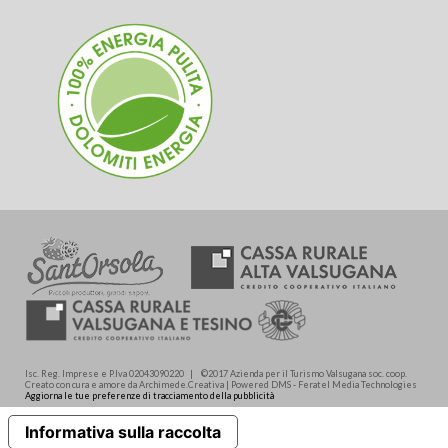
Isc. Reg. Imprese e P.Iva 02043090220 | ©2017 Azienda per il Turismo Valsugana soc. coop.
Creato con cura e amore da Archimede.Creativa | Powered DMS - Feratel Media Technologies
Aggiorna le tue preferenze di tracciamento della pubblicità
Informativa sulla raccolta