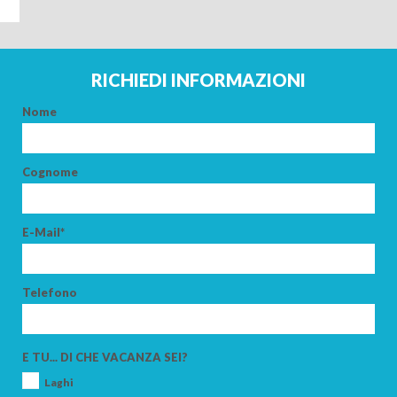
ARRIVO
RICHIEDI INFORMAZIONI
PARTENZA
Nome
Cognome
ADULTI
E-Mail*
BAMBINI
Telefono
E TU... DI CHE VACANZA SEI?
Laghi
CERCA