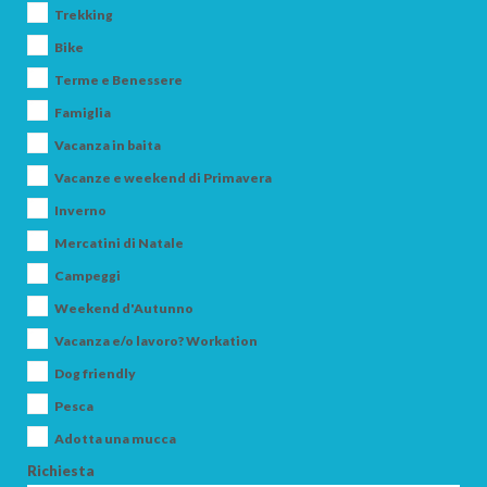
Trekking
Bike
Terme e Benessere
Famiglia
Vacanza in baita
Vacanze e weekend di Primavera
Inverno
Mercatini di Natale
Campeggi
Weekend d'Autunno
Vacanza e/o lavoro? Workation
Dog friendly
Pesca
Adotta una mucca
Richiesta