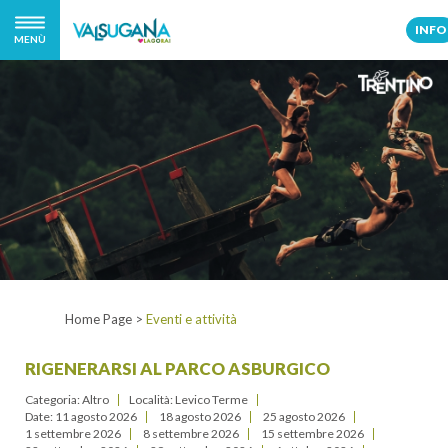
INFO
MENÙ
Home Page
>
Eventi e attività
RIGENERARSI AL PARCO ASBURGICO
Categoria: Altro
Località: Levico Terme
Date:
11 agosto 2026
18 agosto 2026
25 agosto 2026
1 settembre 2026
8 settembre 2026
15 settembre 2026