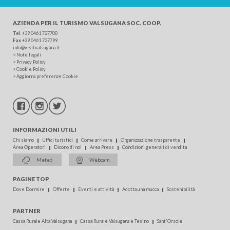
AZIENDA PER IL TURISMO
VALSUGANA SOC. COOP.
Tel
.
+39 0461 727700
Fax
+39 0461 727799
info@visitvalsugana.it
>
Note legali
>
Privacy Policy
>
Cookie Policy
>
Aggiorna preferenze Cookie
INFORMAZIONI UTILI
Chi siamo
Uffici turistici
Come arrivare
Organizzazione trasparente
Area Operatori
Dicono di noi
Area Press
Condizioni generali di vendita
Meteo
Webcam
PAGINE TOP
Dove Dormire
Offerte
Eventi e attività
Adotta una mucca
Sostenibilità
PARTNER
Cassa Rurale Alta Valsugana
Cassa Rurale Valsugana e Tesino
Sant'Orsola