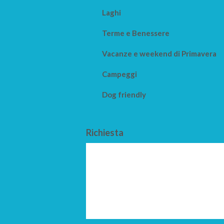
Laghi
Terme e Benessere
Vacanze e weekend di Primavera
Campeggi
Dog friendly
Richiesta