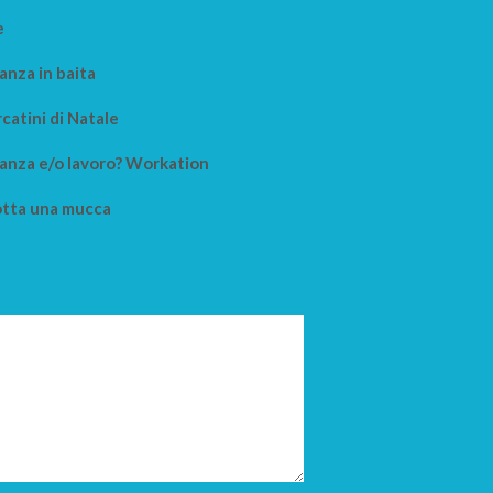
e
anza in baita
catini di Natale
anza e/o lavoro? Workation
tta una mucca