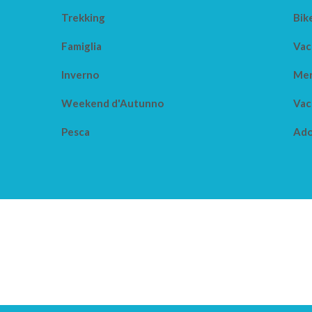
Trekking
Bik
Famiglia
Vac
Inverno
Mer
Weekend d'Autunno
Vac
Pesca
Ado