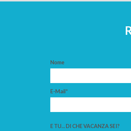
Nome
E-Mail*
E TU... DI CHE VACANZA SEI?