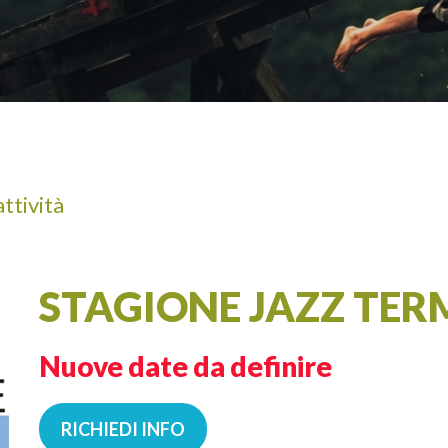
A
ADULTI
attività
STAGIONE JAZZ TERM
Nuove date da definire
RICHIEDI INFO