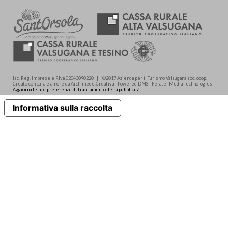
Isc. Reg. Imprese e P.Iva 02043090220 | ©2017 Azienda per il Turismo Valsugana soc. coop.
Creato con cura e amore da Archimede.Creativa | Powered DMS - Feratel Media Technologies
Aggiorna le tue preferenze di tracciamento della pubblicità
Informativa sulla raccolta