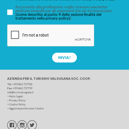
Acconsento alla profilazione: voglio ricevere newsletter
dedicate (mensili) per gli argomenti che più mi interessano,
[
(come descritto al punto 4 della sezione finalità del
trattamento nella privacy policy)
]
INVIA!
AZIENDA PER IL TURISMO
VALSUGANA SOC. COOP.
Tel
.
+39 0461 727700
Fax
+39 0461 727799
info@visitvalsugana.it
>
Note legali
>
Privacy Policy
>
Cookie Policy
>
Aggiorna preferenze Cookie