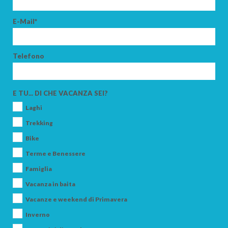
E-Mail*
ADULTI
Telefono
BAMBINI
E TU... DI CHE VACANZA SEI?
Laghi
Trekking
Bike
Terme e Benessere
CERCA
Famiglia
Vacanza in baita
Vacanze e weekend di Primavera
Inverno