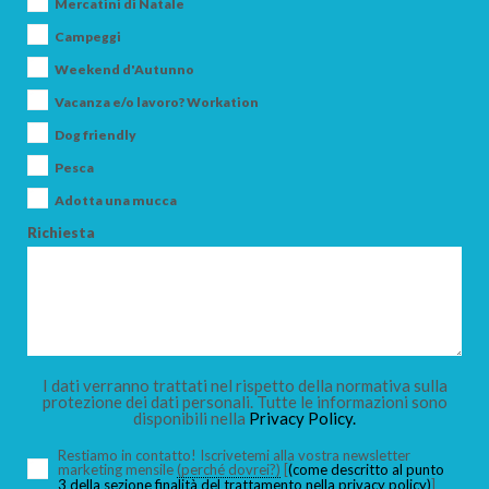
Mercatini di Natale
Campeggi
Weekend d'Autunno
Vacanza e/o lavoro? Workation
Dog friendly
Pesca
Adotta una mucca
Richiesta
I dati verranno trattati nel rispetto della normativa sulla
protezione dei dati personali. Tutte le informazioni sono
disponibili nella
Privacy Policy.
Restiamo in contatto! Iscrivetemi alla vostra newsletter
marketing mensile
(perché dovrei?)
[
(come descritto al punto
3 della sezione finalità del trattamento nella privacy policy)
]