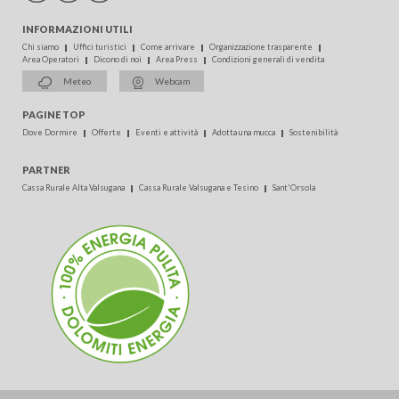
INFORMAZIONI UTILI
Chi siamo
Uffici turistici
Come arrivare
Organizzazione trasparente
Area Operatori
Dicono di noi
Area Press
Condizioni generali di vendita
Meteo
Webcam
PAGINE TOP
Dove Dormire
Offerte
Eventi e attività
Adotta una mucca
Sostenibilità
PARTNER
Cassa Rurale Alta Valsugana
Cassa Rurale Valsugana e Tesino
Sant'Orsola