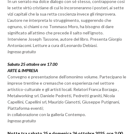
In un serrato ma dolce dialogo con sé stesso, contrappone così
le sette virtù cristiane di cui lo incoroneranno i posteri, ai sette
vizi capitali che la sua retta coscienza invece gli rimprovera.
L’autore ne interpreta lo struggimento, suggerendo che
ognuno, si chiami o no Tommaso Moro, ha bisogno di dare
significato all’attimo che precede il salto nell’ignoto.
Interviene Joseph Tassone, autore del libro. Presenta Giorgio
Antoniacomi. Letture a cura di Leonardo Debiasi.
Ingresso gratuito
Sabato 25 ottobre ore 17.00
ARTE & IMPRESA
Convegno e presentazione dell’omonimo volume. Partecipano le
imprese trentine e cremasche con esperienza nel settore
artistico-culturale e gli artisti locali. Relatori Franca Borzaga ,
Metalworking srl. Daniele Pedretti, Pedretti graniti, Nicola
Capellini, Capellini srl, Maurizio Gianotti, Giuseppe Putignani,
Piattaforma eventi;
in collaborazione con la galleria Contempo.
Ingresso gratuito
Notte tra sabato 25 e domenica 26 ottobre 2025, ore 2:00