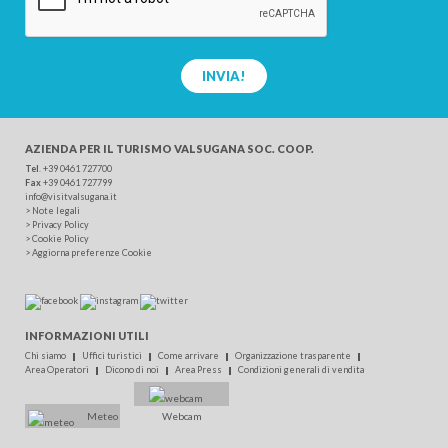
INVIA!
AZIENDA PER IL TURISMO
VALSUGANA SOC. COOP.
Tel
.
+39 0461 727700
Fax
+39 0461 727799
info@visitvalsugana.it
>
Note legali
>
Privacy Policy
>
Cookie Policy
>
Aggiorna preferenze Cookie
INFORMAZIONI UTILI
Chi siamo
Uffici turistici
Come arrivare
Organizzazione trasparente
Area Operatori
Dicono di noi
Area Press
Condizioni generali di vendita
Meteo
Webcam