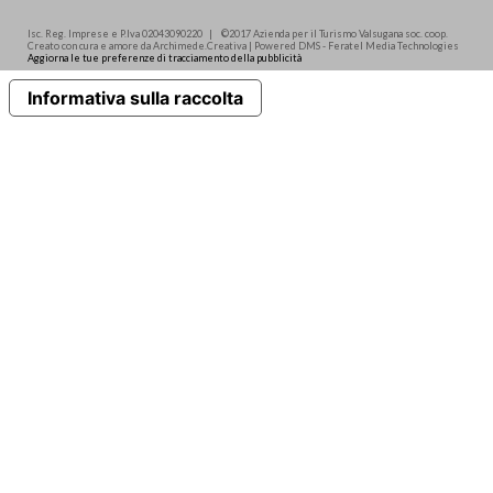
Isc. Reg. Imprese e P.Iva 02043090220 | ©2017 Azienda per il Turismo Valsugana soc. coop.
Creato con cura e amore da Archimede.Creativa | Powered DMS - Feratel Media Technologies
Aggiorna le tue preferenze di tracciamento della pubblicità
Informativa sulla raccolta