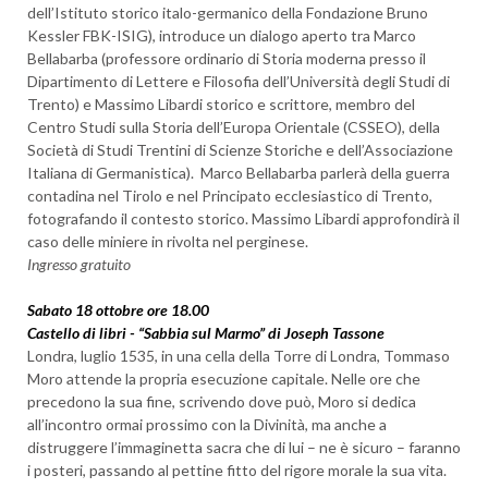
dell’Istituto storico italo-germanico della Fondazione Bruno
Kessler FBK-ISIG), introduce un dialogo aperto tra Marco
Bellabarba (professore ordinario di Storia moderna presso il
Dipartimento di Lettere e Filosofia dell’Università degli Studi di
Trento) e Massimo Libardi storico e scrittore, membro del
Centro Studi sulla Storia dell’Europa Orientale (CSSEO), della
Società di Studi Trentini di Scienze Storiche e dell’Associazione
Italiana di Germanistica). Marco Bellabarba parlerà della guerra
contadina nel Tirolo e nel Principato ecclesiastico di Trento,
fotografando il contesto storico. Massimo Libardi approfondirà il
caso delle miniere in rivolta nel perginese.
Ingresso gratuito
Sabato 18 ottobre ore 18.00
Castello di libri - “Sabbia sul Marmo” di Joseph Tassone
Londra, luglio 1535, in una cella della Torre di Londra, Tommaso
Moro attende la propria esecuzione capitale. Nelle ore che
precedono la sua fine, scrivendo dove può, Moro si dedica
all’incontro ormai prossimo con la Divinità, ma anche a
distruggere l’immaginetta sacra che di lui – ne è sicuro – faranno
i posteri, passando al pettine fitto del rigore morale la sua vita.