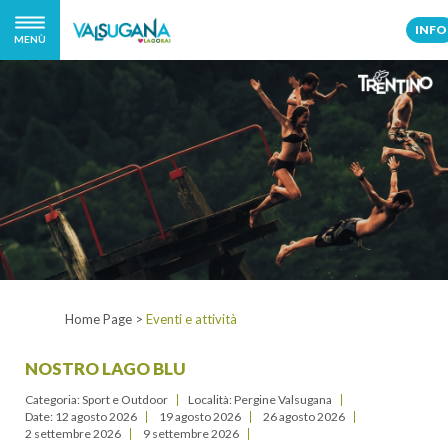
INFO
MENÙ
Home Page
>
Eventi e attività
NOSTRO LAGO BLU
Categoria: Sport e Outdoor
Località: Pergine Valsugana
Date:
12 agosto 2026
19 agosto 2026
26 agosto 2026
2 settembre 2026
9 settembre 2026