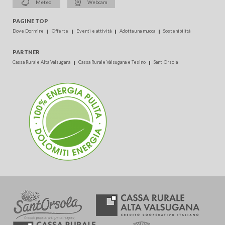
Meteo
Webcam
PAGINE TOP
Dove Dormire
Offerte
Eventi e attività
Adotta una mucca
Sostenibilità
PARTNER
Cassa Rurale Alta Valsugana
Cassa Rurale Valsugana e Tesino
Sant'Orsola