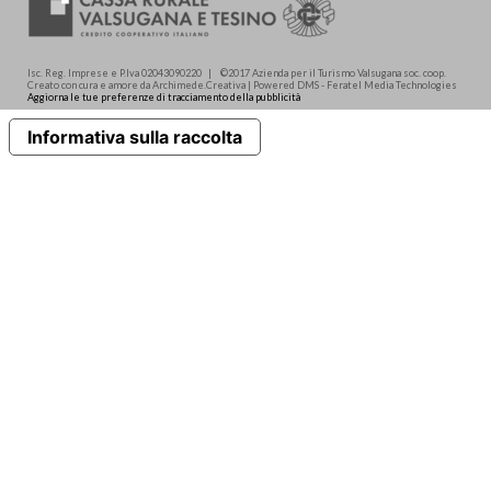
Isc. Reg. Imprese e P.Iva 02043090220 | ©2017 Azienda per il Turismo Valsugana soc. coop.
Creato con cura e amore da Archimede.Creativa | Powered DMS - Feratel Media Technologies
Aggiorna le tue preferenze di tracciamento della pubblicità
Informativa sulla raccolta