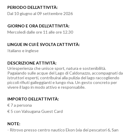
PERIODO DELL’ATTIVIT
À
:
Dal 10 giugno al 09 settembre 2026
GIORNO E ORA DELL'ATTIVITÀ:
Mercoledì dalle ore 11 alle ore 12.30
LINGUE IN CUI È SVOLTA L'ATTIVITÀ:
Italiano e inglese
DESCRIZIONE ATTIVITÀ:
Un’esperienza che unisce sport, natura e sostenibilità.
Pagaiando sulle acque del Lago di Caldonazzo, accompagnati da
istruttori esperti, contribuirai alla pulizia del lago raccogliendo
piccoli rifiuti galleggianti e lungo riva. Un gesto concreto per
vivere il lago in modo attivo e responsabile.
IMPORTO DELL'ATTIVITÀ:
€ 7 a persona
€ 5 con Valsugana Guest Card
NOTE:
- Ritrovo presso centro nautico Ekon (via dei pescatori 6, San