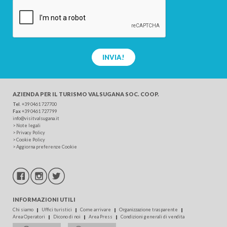
INVIA!
AZIENDA PER IL TURISMO
VALSUGANA SOC. COOP.
Tel
.
+39 0461 727700
Fax
+39 0461 727799
info@visitvalsugana.it
>
Note legali
>
Privacy Policy
>
Cookie Policy
>
Aggiorna preferenze Cookie
INFORMAZIONI UTILI
Chi siamo
Uffici turistici
Come arrivare
Organizzazione trasparente
Area Operatori
Dicono di noi
Area Press
Condizioni generali di vendita