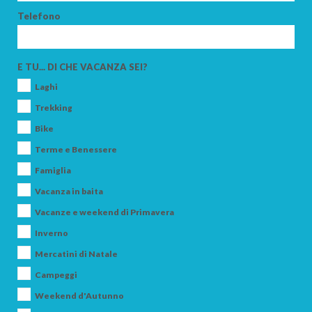
Telefono
ADULTI
E TU... DI CHE VACANZA SEI?
Laghi
BAMBINI
Trekking
Bike
Terme e Benessere
Famiglia
CERCA
Vacanza in baita
Vacanze e weekend di Primavera
Inverno
Mercatini di Natale
Campeggi
Weekend d'Autunno